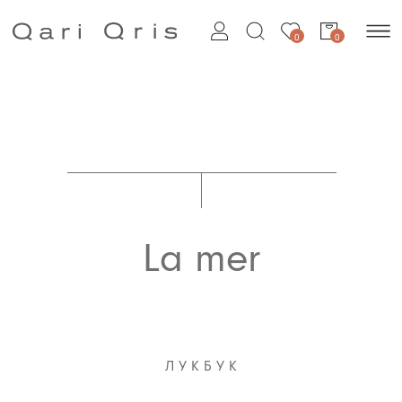
0
0
La mer
Л У К Б У К