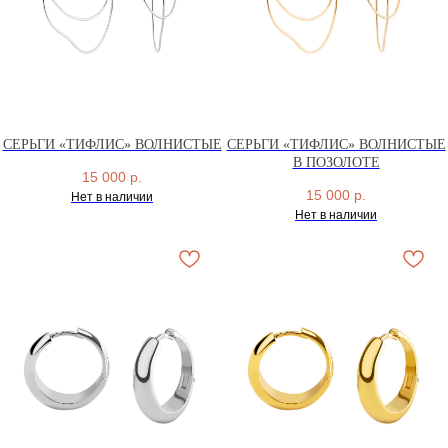
СЕРЬГИ «ТИФЛИС» ВОЛНИСТЫЕ
СЕРЬГИ «ТИФЛИС» ВОЛНИСТЫЕ
В ПОЗОЛОТЕ
АРХИВНЫЙ СЕЙЛ
15 000
р.
15 000
р.
Нет в наличии
МАНИФЕСТ
Нет в наличии
ИСТОРИЯ БРЕНДА
Манифе
ОПЛАТА И ДОСТАВКА
Road ma
ВОЗВРАТ И ГАРАНТИЯ
Оплата и
УХОД
Возврат 
ОФЕРТА
Уход
ВАКАНСИИ
Оферта