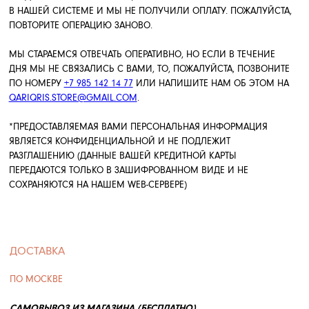
ДОСТАВКА
ПО МОСКВЕ
САМОВЫВОЗ ИЗ МАГАЗИНА (БЕСПЛАТНО)
САМОВЫВОЗ ВОЗМОЖЕН В РАБОЧИЕ ЧАСЫ МАГАЗИНА (С 11:00
ДО 21:00) И ТОЛЬКО ПОСЛЕ ПОДТВЕРЖДЕНИЯ С НАШЕЙ
СТОРОНЫ. МЫ ПРОВЕРИМ НАЛИЧИЕ УКРАШЕНИЙ И НАШ
МЕНЕДЖЕР СВЯЖЕТСЯ С ВАМИ.
*ДЛЯ ПОЛУЧЕНИЯ ЗАКАЗА НЕОБХОДИМО БУДЕТ НАЗВАТЬ НОМЕР
ЗАКАЗА, ТЕЛЕФОН ИЛИ ФАМИЛИЮ ПОЛУЧАТЕЛЯ.
КУРЬЕРОМ ПО МОСКВЕ (В ПРЕДЕЛАХ МКАД)
1. СТАНДАРТНАЯ ДОСТАВКА НА СЛЕДУЮЩИЙ ДЕНЬ - 800 РУБ.
(ЗАКАЗ ДОЛЖЕН БЫТЬ ОФОРМЛЕН И ПОДТВЕРЖДЕН
МЕНЕДЖЕРОМ ДО 19:30, ПОСЛЕ ЭТОГО ВРЕМЕНИ ДОСТАВКА
ПЕРЕНОСИТСЯ ЕЩЕ НА ОДИН ДЕНЬ)
2. ДЕНЬ В ДЕНЬ - 1200 РУБ. (ДОСТАВКА В ДЕНЬ ОФОРМЛЕНИЯ
ЗАКАЗА, ЕСЛИ ЗАКАЗ БУДЕТ ОФОРМЛЕН ДО 17:30 ЭТОГО ДНЯ)
ПО РОССИИ