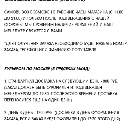
СДЭК
ДОСТАВКА ОСУЩЕСТВЛЯЕТСЯ КУРЬЕРСКОЙ СЛУЖБОЙ СДЭК ОТ 2
ДО 10 РАБОЧИХ ДНЕЙ, В ЗАВИСИМОСТИ ОТ ВАШЕГО
МЕСТОПОЛОЖЕНИЯ (СРОКИ МОЖНО ПОСМОТРЕТЬ НА
ОФИЦИАЛЬНОМ САЙТЕ В РАЗДЕЛЕ
РАССЧИТАТЬ ДОСТАВКУ
).
ВОЗМОЖНА ДОСТАВКА ДО ВАШЕЙ ДВЕРИ ИЛИ ДО БЛИЖАЙШЕГО
ОФИСА СДЭК (НАЙТИ БЛИЖАЙШИЙ ПУНКТ ВЫДАЧИ В ВАШЕГО
ГОРОДЕ МОЖНО
ЗДЕСЬ
)
ПОСЛЕ ОТПРАВЛЕНИЯ ПОСЫЛКИ, МЫ ПРИСЫЛАЕМ НА ВАШ EMAIL
НОМЕР ОТПРАВЛЕНИЯ, ЧТОБЫ ВЫ МОГЛИ ОТСЛЕЖИВАТЬ ПУТЬ
ПОСЫЛКИ
НА САЙТЕ
КУРЬЕРСКОЙ СЛУЖБЫ.
ЯНДЕКС ДО ПУНКТА ВЫДАЧИ
ДОСТАВКА ОСУЩЕСТВЛЯЕТСЯ КУРЬЕРСКОЙ СЛУЖБОЙ ЯНДЕКС ДО
ПУНКТА ВЫДАЧИ. СРОК ДОСТАВКИ ОТ 3 ДНЕЙ, В ЗАВИСИМОСТИ
ОТ ВАШЕГО РАСПОЛОЖЕНИЯ. СТОИМОСТЬ ДОСТАВКИ
РАССЧИТЫВАЕТСЯ АВТОМАТИЧЕСКИ ПРИ ОФОРМЛЕНИИ ЗАКАЗА В
КОРЗИНЕ.
ПОСЛЕ ОТПРАВЛЕНИЯ ПОСЫЛКИ, МЫ ПРИСЫЛАЕМ НА ВАШ EMAIL
НОМЕР ОТПРАВЛЕНИЯ, СТАТУС ДОСТАВКИ ВЫ МОЖЕТЕ
ОТСЛЕЖИВАТЬ В ПРИЛОЖЕНИИ ЯНДЕКС GO.
ПОЧТА РОССИИ
СТОИМОСТЬ ДОСТАВКИ ПО РОССИИ - ОТ 275 РУБ ПО РОССИИ.