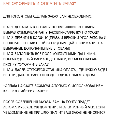
ВЫБРАННЫЕ ДОПОЛНИТЕЛЬНЫЕ ТОВАРЫ)
ШАГ 3. ЗАПОЛНИТЬ ВСЕ ПОЛЯ КОНТАКТНЫМИ ДАННЫМИ,
ВЫБРАВ УДОБНЫЙ ВАРИАНТ ДОСТАВКИ, И СМЕЛО НАЖАТЬ
КНОПКУ "ОФОРМИТЬ ЗАКАЗ"
ШАГ 4. ДАЛЕЕ, ОТКРОЕТСЯ СТРАНИЦА ОПЛАТЫ, ГДЕ НУЖНО БУДЕТ
ВВЕСТИ ДАННЫЕ КАРТЫ И ПОДТВЕРДИТЬ ПЛАТЕЖ КОДОМ
*ОПЛАТА НА САЙТЕ ВОЗМОЖНА ТОЛЬКО С ИСПОЛЬЗОВАНИЕМ
КАРТ РОССИЙСКИХ БАНКОВ.
ПОСЛЕ СОВЕРШЕНИЯ ЗАКАЗА, ВАМ НА ПОЧТУ ПРИДЕТ
АВТОМАТИЧЕСКОЕ УВЕДОМЛЕНИЕ И ЭЛЕКТРОННЫЙ ЧЕК. ЕСЛИ
УВЕДОМЛЕНИЕ НЕ ПРИШЛО, ЗНАЧИТ ВАШ ЗАКАЗ НЕ ЧИСЛИТСЯ
В НАШЕЙ СИСТЕМЕ И МЫ НЕ ПОЛУЧИЛИ ОПЛАТУ. ПОЖАЛУЙСТА,
ПОВТОРИТЕ ОПЕРАЦИЮ ЗАНОВО.
МЫ СТАРАЕМСЯ ОТВЕЧАТЬ ОПЕРАТИВНО, НО ЕСЛИ В ТЕЧЕНИЕ
ДНЯ МЫ НЕ СВЯЗАЛИСЬ С ВАМИ, ТО, ПОЖАЛУЙСТА, ПОЗВОНИТЕ
ПО НОМЕРУ
+7 985 142 14 77
ИЛИ НАПИШИТЕ НАМ ОБ ЭТОМ НА
QARIQRIS.STORE@GMAIL.COM
.
*ПРЕДОСТАВЛЯЕМАЯ ВАМИ ПЕРСОНАЛЬНАЯ ИНФОРМАЦИЯ
ЯВЛЯЕТСЯ КОНФИДЕНЦИАЛЬНОЙ И НЕ ПОДЛЕЖИТ
РАЗГЛАШЕНИЮ (ДАННЫЕ ВАШЕЙ КРЕДИТНОЙ КАРТЫ
ПЕРЕДАЮТСЯ ТОЛЬКО В ЗАШИФРОВАННОМ ВИДЕ И НЕ
СОХРАНЯЮТСЯ НА НАШЕМ WEB-СЕРВЕРЕ)