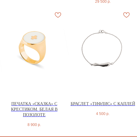
29 500
р.
ВОЛЧОК
ПЕЧАТКА «СКАЗКА» С
БРАСЛЕТ «ТИФЛИС» С КАПЛЕЙ
КРЕСТИКОМ. БЕЛАЯ В
4 500
р.
ПОЗОЛОТЕ
ПОДПИСЫВАЙТЕСЬ
8 900
р.
НА НАШ ТЕЛЕГРАМ КАНАЛ