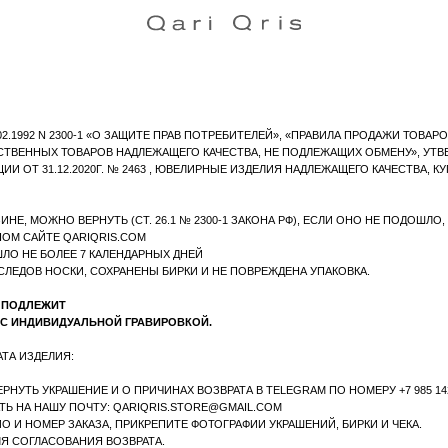
2 N 2300-1 «О ЗАЩИТЕ ПРАВ ПОТРЕБИТЕЛЕЙ», «ПРАВИЛА ПРОДАЖИ ТОВАРОВ ПО ДОГОВОРУ 
 ТОВАРОВ НАДЛЕЖАЩЕГО КАЧЕСТВА, НЕ ПОДЛЕЖАЩИХ ОБМЕНУ», УТВЕРЖДЁННЫЕ ПОС
12.2020Г. № 2463 , ЮВЕЛИРНЫЕ ИЗДЕЛИЯ НАДЛЕЖАЩЕГО КАЧЕСТВА, КУПЛЕННЫЕ В ОФФЛА
НО ВЕРНУТЬ (СТ. 26.1 № 2300-1 ЗАКОНА РФ), ЕСЛИ ОНО НЕ ПОДОШЛО, ПРИ СОБЛЮДЕН
Е QARIQRIS.COM
ОЛЕЕ 7 КАЛЕНДАРНЫХ ДНЕЙ
НОСКИ, СОХРАНЕНЫ БИРКИ И НЕ ПОВРЕЖДЕНА УПАКОВКА.
ИТ
ВИДУАЛЬНОЙ ГРАВИРОВКОЙ.
ИЯ:
АШЕНИЕ И О ПРИЧИНАХ ВОЗВРАТА В TELEGRAM ПО НОМЕРУ +7 985 142-14-77 ЛИБО @QAR
У ПОЧТУ: QARIQRIS.STORE@GMAIL.COM
Р ЗАКАЗА, ПРИКРЕПИТЕ ФОТОГРАФИИ УКРАШЕНИЙ, БИРКИ И ЧЕКА.
СОВАНИЯ ВОЗВРАТА.
АТ ДЕНЕЖНЫХ СРЕДСТВ ПО РЕКВИЗИТАМ БАНКОВСКОЙ КАРТЫ, КОТОРОЙ ВЫ ОПЛАЧИВАЛИ
ЕМ ПОСЛЕ ПОЛУЧЕНИЯ ТОВАРА НА СКЛАД МАГАЗИНА, ДАЛЕЕ СРОК ПОСТУПЛЕНИЯ СРЕДС