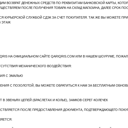
РСКОЙ СЛУЖБОЙ СДЭК ЗА СЧЕТ ПОКУПАТЕЛЯ. ТАК ЖЕ ВЫ МОЖЕТЕ ПРИНЕСТИ ИЗДЕЛИЕ В
 ОФИЦИАЛЬНОМ САЙТЕ QARIQRIS.COM ИЛИ В НАШЕМ ШОУРУМЕ, ПОЖАЛУЙСТА, ОЗНАКОМЬ
ИЯ МЕХАНИЧЕСКОГО ВОЗДЕЙСТВИЯ:
АЛЬЮ
 ПОЗОЛОТОЙ, ВЫ МОЖЕТЕ ОБРАТИТЬСЯ К НАМ ЗА БЕСПЛАТНЫМ ОБНОВЛЕНИЕМ ПОКРЫТИЯ
ЬЯХ ЦЕПЕЙ (БРАСЛЕТАХ И КОЛЬЕ), ЗАМКОВ СЕРЕГ-КОЛЕЧЕК
СЯ ПОСЛЕ ПРЕДОСТАВЛЕНИЯ ДОКУМЕНТА, ПОДТВЕРЖДАЮЩЕГО ПОКУПКУ (ФИЗИЧЕСКОГО
 И ЭМАЛИ, ВОЗНИКШИХ ИЗ-ЗА МЕХАНИЧЕСКИХ ВОЗДЕЙСТВИЙ, А ТАКЖЕ ВСЛЕДСТВИЕ ЕСТ
РОШЛО БОЛЕЕ ТРЕХ МЕСЯЦЕВ С МОМЕНТА ПОКУПКИ).
ГДА МОЖЕТЕ ПОЗВОНИТЬ ПО НОМЕРУ +7 985 142 14 77 ИЛИ НАПИСАТЬ НА QARIQRIS.ST