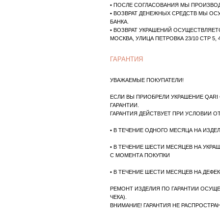
• ВОЗВРАТ УКРАШЕНИЙ ОСУЩЕСТВЛЯЕТСЯ КУРЬЕ
МОСКВА, УЛИЦА ПЕТРОВКА 23/10 СТР 5, 4 ЭТАЖ
ГАРАНТИЯ
УВАЖАЕМЫЕ ПОКУПАТЕЛИ!
ЕСЛИ ВЫ ПРИОБРЕЛИ УКРАШЕНИЕ QARI QRIS НА
ГАРАНТИИ.
ГАРАНТИЯ ДЕЙСТВУЕТ ПРИ УСЛОВИИ ОТСУТСТВ
• В ТЕЧЕНИЕ ОДНОГО МЕСЯЦА НА ИЗДЕЛИЯ С ЭМ
• В ТЕЧЕНИЕ ШЕСТИ МЕСЯЦЕВ НА УКРАШЕНИЯ С
С МОМЕНТА ПОКУПКИ
• В ТЕЧЕНИЕ ШЕСТИ МЕСЯЦЕВ НА ДЕФЕКТ В ЗВЕН
РЕМОНТ ИЗДЕЛИЯ ПО ГАРАНТИИ ОСУЩЕСТВЛЯЕТ
ЧЕКА).
ВНИМАНИЕ! ГАРАНТИЯ НЕ РАСПРОСТРАНЯЕТСЯ:
• НА ДЕФОРМАЦИЮ МЕТАЛЛА, НА СКОЛЫ КАМНЕЙ
• НА ЕСТЕСТВЕННЫЙ ИЗНОС ПОКРЫТИЙ (ЕСЛИ П
• НА ЗАМКИ СЕРЕГ-ПУСЕТ
ЕСЛИ У ВАС ВОЗНИКЛИ ЛЮБЫЕ ВОПРОСЫ, ВЫ ВСЕ