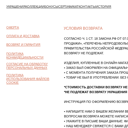
УКРАШЕНИЯ
КОЛЛЕКЦИИ
БОНУСЫ
СЕРТИФИКАТ
КОНТАКТЫ
ИСТОРИЯ
ОФЕРТА
УСЛОВИЯ ВОЗВРАТА
ОПЛАТА И ДОСТАВКА
СОГЛАСНО Ч. 1 СТ. 18 ЗАКОНА РФ ОТ 07.02.199
ПРОДАЖИ», «ПЕРЕЧЕНЬ НЕПРОДОВОЛЬСТВЕННЫХ
ВОЗВРАТ И ГАРАНТИЯ
ПРАВИТЕЛЬСТВА РОССИЙСКОЙ ФЕДЕРАЦИИ ОТ 31.
ВОЗВРАТУ НЕ ПОДЛЕЖАТ.
ПОЛИТИКА
КОНФИДЕЦИАЛЬНОСТИ
ИЗДЕЛИЯ, КУПЛЕННЫЕ В ОНЛАЙН-МАГАЗИНЕ, МОЖ
СОГЛАСИЕ НА ОБРАБОТКУ
ПЕРСОНАЛЬНЫХ ДАННЫХ
• ЗАКАЗ БЫЛ ОФОРМЛЕН НА ОФИЦИАЛЬНОМ САЙТ
• С МОМЕНТА ПОЛУЧЕНИЯ ЗАКАЗА ПРОШЛО НЕ Б
ПОЛИТИКА
• ТОВАР НЕ БЫЛ В УПОТРЕБЛЕНИИ: БЕЗ СЛЕДОВ 
ИСПОЛЬЗОВАНИЯ ФАЙЛОВ
COOKIE
*СТОИМОСТЬ ДОСТАВКИ ВОЗВРАТУ НЕ ПОДЛЕЖ
*НЕ ПОДЛЕЖАТ ВОЗВРАТУ УКРАШЕНИЯ С ИНДИ
ИНСТРУКЦИЯ ПО ОФОРМЛЕНИЮ ВОЗВРАТА ИЗДЕЛ
• НАПИШИТЕ НАМ О ВАШЕМ ЖЕЛАНИИ ВЕРНУТЬ УКР
ВОПРОСАМ ВОЗВРАТА МОЖЕТЕ НАПИСАТЬ НА НАШ
• УКАЖИТЕ В ПИСЬМЕ ВАШИ ДАННЫЕ: ФИО И НОМЕ
• НАШ МЕНЕДЖЕР СВЯЖЕТСЯ С ВАМИ ДЛЯ СОГЛА
• ПОСЛЕ СОГЛАСОВАНИЯ МЫ ПРОИЗВОДИМ ВОЗВР
• ВОЗВРАТ ДЕНЕЖНЫХ СРЕДСТВ МЫ ОСУЩЕСТВЛЯ
БАНКА.