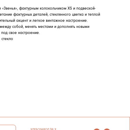
 «Звенья», фактурным колокольчиком XS и подвеской-
етание фактурных деталей, стеклянного цветка и теплой
ительный акцент и легкое винтажное настроение.
между собой, менять местами и дополнять новыми
 под свое настроение.
 стекло
ХЛЕБОЗАВОД № 9
НОВОДМИТРОВСКАЯ 1/26
ЕЖЕДНЕВНО 11:00–21:00
ИП СЕЛИВОХИН М.Ю.
ПЕТРОВКА 23/10 С5
2025 © QARI QRIS
ЕЖЕДНЕВНО 12:00–21:00