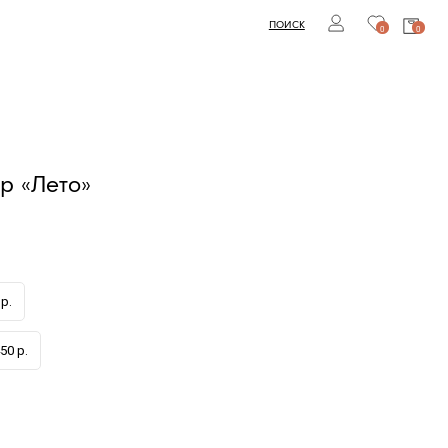
ПОИСК
0
0
ор «Лето»
р.
50 р.