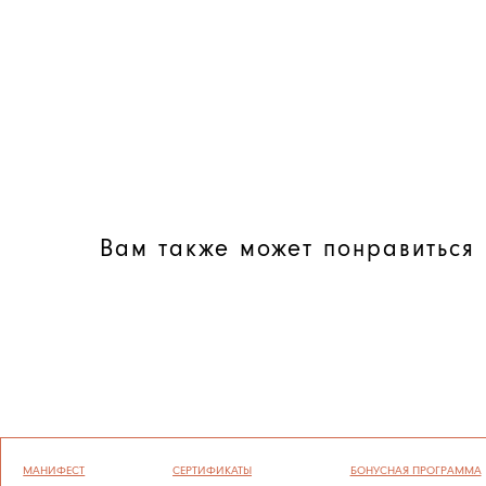
Вам также может понравиться
МАНИФЕСТ
СЕРТИФИКАТЫ
БОНУСНАЯ ПРОГРАММА
ГРАВИРОВКА
ОФЕРТА
ПОЛИТИКА КОНФИДЕНЦИАЛЬНОСТ
УХОД
ВОЗВРАТ И ГАРАНТИЯ
СОГЛАСИЕ НА ОБРАБОТКУ ПЕРСОН
ОПЛАТА И ДОСТАВКА
ПОЛИТИКА ИСПОЛЬЗОВАНИЯ ФАЙЛ
ВАКАНСИИ