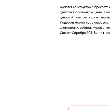
Браслет-конструктор с браслетом
цветком в оранжевом цвете. Соч
цветовой палитры создает выраз
Подвески можно комбинировать 
элементами, собирая украшение
Состав: Серебро 925, Винтажное
И
АЛЬНЫХ ДАННЫХ
ПОДПИСАТЬСЯ
ОВ COOKIE