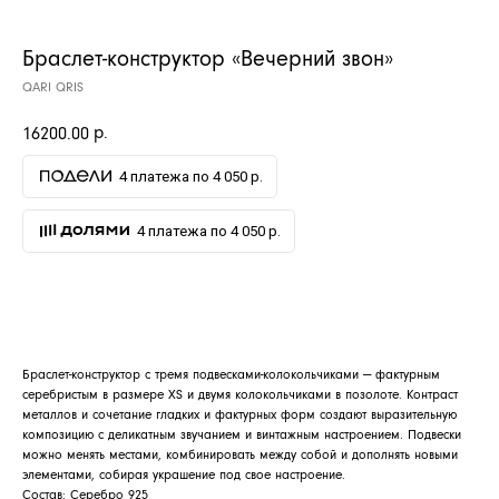
Браслет-конструктор «Вечерний звон»
QARI QRIS
р.
16200.00
4 платежа по 4 050 р.
4 платежа по 4 050 р.
ДОБАВИТЬ В КОРЗИНУ
АРХИВНЫЙ СЕЙЛ
Браслет-конструктор с тремя подвесками-колокольчиками — фактурным
МАНИФЕСТ
серебристым в размере XS и двумя колокольчиками в позолоте. Контраст
металлов и сочетание гладких и фактурных форм создают выразительную
ИСТОРИЯ БРЕНДА
композицию с деликатным звучанием и винтажным настроением. Подвески
можно менять местами, комбинировать между собой и дополнять новыми
Манифес
ОПЛАТА И ДОСТАВКА
элементами, собирая украшение под свое настроение.
Состав: Серебро 925