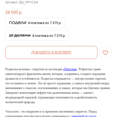
Артикул:
QQ_PPYCG4
29 500
р.
4 платежа по 7 375 р.
4 платежа по 7 375 р.
ДОБАВИТЬ В КОРЗИНУ
Подвеска-колонна с секретом из коллекции
«Персона»
. Ребристые грани
символизируют фрагменты жизни, которые, соединяясь, создают ощущение
цельности и устойчивости. Подвеска открывается — внутри можно спрятать
что-то важное и личное. Это не просто украшение, а символ внутренней опоры,
напоминание о смыслах, воспоминаниях и знаках, которые мы бережно храним.
Завершает композицию нефрит или далматиновая яшма — камни с
неоднородной окраской, отражающие изменчивость и двойственность
человеческой природы.
*позолота - это покрытие и со временем постепенно стирается. Перед
совершением покупки предлагаем ознакомиться с
памяткой по уходу
.