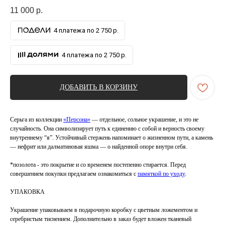
11 000
р.
4 платежа по 2 750 р.
4 платежа по 2 750 р.
ДОБАВИТЬ В КОРЗИНУ
Серьга из коллекции
«Персона»
— отдельное, сольное украшение, и это не
случайность. Она символизирует путь к единению с собой и верность своему
внутреннему “я”. Устойчивый стержень напоминает о жизненном пути, а камень
— нефрит или далматиновая яшма — о найденной опоре внутри себя.
*позолота - это покрытие и со временем постепенно стирается. Перед
совершением покупки предлагаем ознакомиться с
памяткой по уходу
.
УПАКОВКА
Украшение упаковываем в подарочную коробку с цветным ложементом и
серебристым тиснением. Дополнительно в заказ будет вложен тканевый