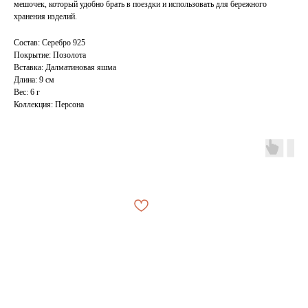
мешочек, который удобно брать в поездки и использовать для бережного
хранения изделий.
Состав: Серебро 925
Покрытие: Позолота
Вставка: Далматиновая яшма
Длина: 9 см
Вес: 6 г
АРХИВНЫЙ СЕЙЛ
Коллекция: Персона
МАНИФЕСТ
ИСТОРИЯ БРЕНДА
Манифе
ОПЛАТА И ДОСТАВКА
Road ma
ВОЗВРАТ И ГАРАНТИЯ
Оплата и
УХОД
Возврат 
ОФЕРТА
Уход
ВАКАНСИИ
Оферта
КОНТАКТЫ
Ваканси