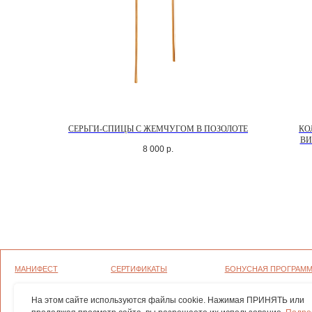
СЕРЬГИ-СПИЦЫ С ЖЕМЧУГОМ В ПОЗОЛОТЕ
КО
ВИ
МАНИФЕСТ
СЕРТИФИКАТЫ
БОНУСНАЯ ПРОГРАММА
8 000
р.
ГРАВИРОВКА
ОФЕРТА
ПОЛИТИКА
КОНФИДЕНЦИАЛЬНОСТИ
УХОД
ВОЗВРАТ И ГАРАНТИЯ
СОГЛАСИЕ НА ОБРАБОТКУ ПЕР
ДАННЫХ
ОПЛАТА И ДОСТАВКА
ПОЛИТИКА ИСПОЛЬЗОВАНИЯ Ф
ВАКАНСИИ
На этом сайте используются файлы cookie. Нажимая ПРИНЯТЬ или