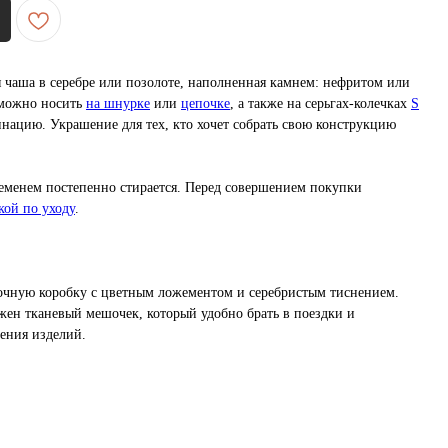
 чаша в серебре или позолоте, наполненная камнем: нефритом или
 можно носить
на шнурке
или
цепочке
, а также на серьгах-колечках
S
инацию. Украшение для тех, кто хочет собрать свою конструкцию
временем постепенно стирается. Перед совершением покупки
кой по уходу
.
очную коробку с цветным ложементом и серебристым тиснением.
жен тканевый мешочек, который удобно брать в поездки и
нения изделий.