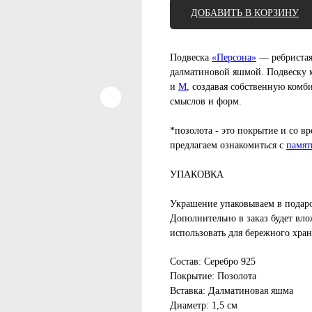
ДОБАВИТЬ В КОРЗИНУ
Подвеска
«Персона»
— ребристая
далматиновой яшмой. Подвеску
и
M
, создавая собственную комб
смыслов и форм.
*позолота - это покрытие и со 
предлагаем ознакомиться с
памят
УПАКОВКА
Украшение упаковываем в подар
Дополнительно в заказ будет вло
использовать для бережного хра
Состав: Серебро 925
Покрытие: Позолота
Вставка: Далматиновая яшма
Диаметр: 1,5 см