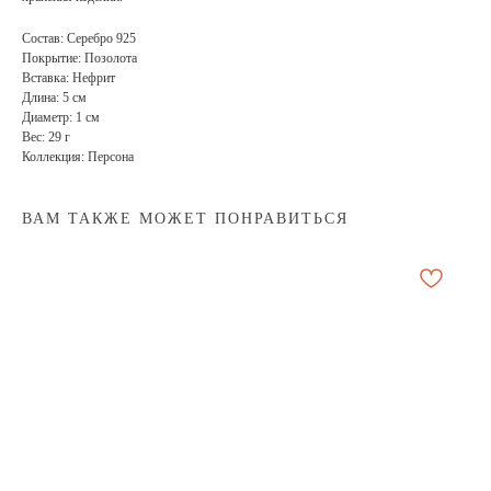
Состав: Серебро 925
Покрытие: Позолота
Вставка: Нефрит
Длина: 5 см
Диаметр: 1 см
Вес: 29 г
Коллекция: Персона
ВАМ ТАКЖЕ МОЖЕТ ПОНРАВИТЬСЯ
АРХИВНЫЙ СЕЙЛ
МАНИФЕСТ
ИСТОРИЯ БРЕНДА
Манифе
ОПЛАТА И ДОСТАВКА
Road ma
ВОЗВРАТ И ГАРАНТИЯ