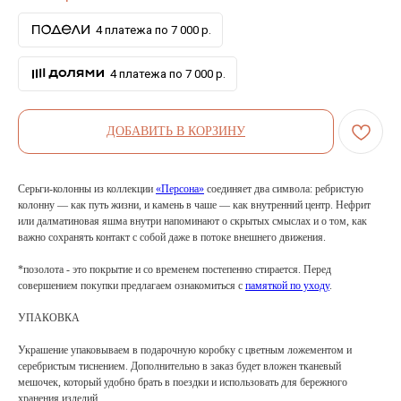
4 платежа по 7 000 р.
4 платежа по 7 000 р.
ДОБАВИТЬ В КОРЗИНУ
Серьги-колонны из коллекции
«Персона»
соединяет два символа: ребристую
колонну — как путь жизни, и камень в чаше — как внутренний центр. Нефрит
или далматиновая яшма внутри напоминают о скрытых смыслах и о том, как
важно сохранять контакт с собой даже в потоке внешнего движения.
*позолота - это покрытие и со временем постепенно стирается. Перед
совершением покупки предлагаем ознакомиться с
памяткой по уходу
.
УПАКОВКА
Украшение упаковываем в подарочную коробку с цветным ложементом и
серебристым тиснением. Дополнительно в заказ будет вложен тканевый
мешочек, который удобно брать в поездки и использовать для бережного
хранения изделий.