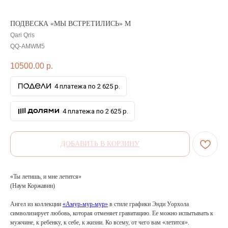
ПОДВЕСКА «МЫ ВСТРЕТИЛИСЬ» M
Qari Qris
QQ-AMWM5
10500.00
р.
4 платежа по 2 625 р.
4 платежа по 2 625 р.
ДОБАВИТЬ В КОРЗИНУ
«Ты летишь, и мне летится»
(Наум Коржавин)
Ангел из коллекции
«Амур-мур-мур»
в стиле графики Энди Уорхола
символизирует любовь, которая отменяет гравитацию. Ее можно испытывать к
мужчине, к ребенку, к себе, к жизни. Ко всему, от чего вам «летится».