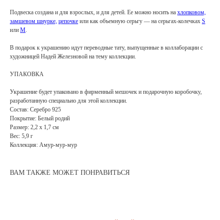
Подвеска создана и для взрослых, и для детей. Ее можно носить на
хлопковом,
замшевом шнурке,
цепочке
или как объемную серьгу — на серьгах-колечках
S
или
M
.
АРХИВНЫЙ СЕЙЛ
В подарок к украшению идут переводные тату, выпущенные в коллаборации с
МАНИФЕСТ
художницей Надей Железновой на тему коллекции.
ИСТОРИЯ БРЕНДА
УПАКОВКА
Манифе
ОПЛАТА И ДОСТАВКА
Украшение будет упаковано в фирменный мешочек и подарочную коробочку,
разработанную специально для этой коллекции.
Road ma
ВОЗВРАТ И ГАРАНТИЯ
Состав: Серебро 925
Оплата и
Покрытие: Белый родий
УХОД
Размер: 2,2 х 1,7 см
Возврат 
Вес: 5,9 г
ОФЕРТА
Коллекция: Амур-мур-мур
Уход
ВАКАНСИИ
Оферта
ВАМ ТАКЖЕ МОЖЕТ ПОНРАВИТЬСЯ
КОНТАКТЫ
Ваканси
Контакт