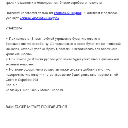
яркими акцентами в монохромном блеске серебра и позолоты.
Подвеска надевается только на
хлопковый шнурок
. В комплект к подвеске
уже идет
черный хлопковый шнурок
.
АРХИВНЫЙ СЕЙЛ
УПАКОВКА
МАНИФЕСТ
• При заказе от 8 тысяч рублей украшение будет упаковано в
брендированную коробочку. Дополнительно в заказ будет вложен тканевый
ИСТОРИЯ БРЕНДА
мешочек, который удобно брать в поездки и использовать для бережного
хранения изделий.
Манифес
ОПЛАТА И ДОСТАВКА
• При заказе до 8 тысяч рублей украшение будет упаковано в фирменный
Road ma
тканевый мешочек.
ВОЗВРАТ И ГАРАНТИЯ
• На этапе оформления заказа вы также сможете добавить платную
Оплата и
подарочную упаковку — и тогда украшение будет упаковано именно в неё.
УХОД
Состав: Серебро 925
Возврат и
Вес: 6 г
ОФЕРТА
Уход
Коллекция: Qari Qris x Маша Егорова
ВАКАНСИИ
Оферта
ВАМ ТАКЖЕ МОЖЕТ ПОНРАВИТЬСЯ
Вакансии
КОНТАКТЫ
Контакты