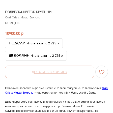
ПОДВЕСКА-ЦВЕТОК КРУПНЫЙ
Qari Qris x Маша Егорова
QQME_F1S
р.
10900.00
4 платежа по 2 725 р.
4 платежа по 2 725 р.
ДОБАВИТЬ В КОРЗИНУ
Объемная подвеска в форме цветка с каплей глазури из коллаборации
Qari
Qris x Маша Егорова
— одновременно нежный и бунтарский образ.
Дизайнеры добавили цветку инфантильности с помощью эмали трех цветов,
которые прежде всего ассоциируются с работами Маши Егоровой.
Одуванчиково-жёлтые, лиловые и белые капли звучат аккуратными, но