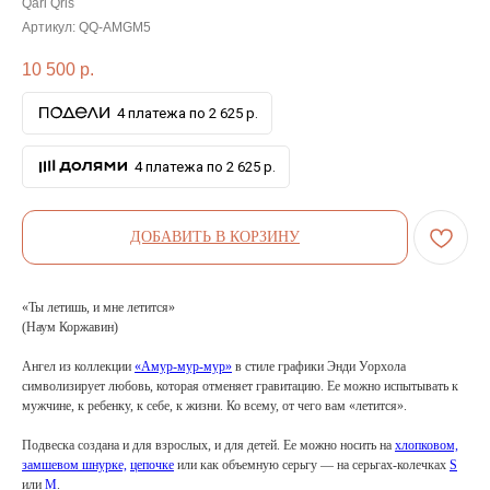
Qari Qris
Артикул:
QQ-AMGM5
10 500
р.
4 платежа по 2 625 р.
4 платежа по 2 625 р.
ДОБАВИТЬ В КОРЗИНУ
«Ты летишь, и мне летится»
(Наум Коржавин)
Ангел из коллекции
«Амур-мур-мур»
в стиле графики Энди Уорхола
символизирует любовь, которая отменяет гравитацию. Ее можно испытывать к
мужчине, к ребенку, к себе, к жизни. Ко всему, от чего вам «летится».
Подвеска создана и для взрослых, и для детей. Ее можно носить на
хлопковом,
замшевом шнурке,
цепочке
или как объемную серьгу — на серьгах-колечках
S
или
M
.