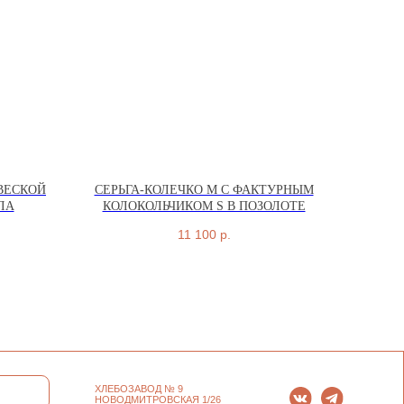
ВЕСКОЙ
СЕРЬГА-КОЛЕЧКО М С ФАКТУРНЫМ
ЛА
КОЛОКОЛЬЧИКОМ S В ПОЗОЛОТЕ
ХЛЕБОЗАВОД № 9
НОВОДМИТРОВСКАЯ 1/26
11 100
р.
ЕЖЕДНЕВНО 11:00–21:00
ИП СЕЛИВОХИН М.Ю.
ПЕТРОВКА 23/10 С5
2025 © QARI QRIS
ЕЖЕДНЕВНО 12:00–21:00