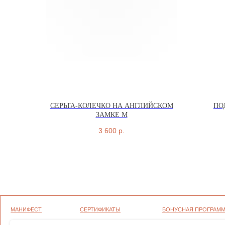
СЕРЬГА-КОЛЕЧКО НА АНГЛИЙСКОМ
ПО
ЗАМКЕ M
МАНИФЕСТ
СЕРТИФИКАТЫ
БОНУСНАЯ ПРОГРАММА
ГРАВИРОВКА
ОФЕРТА
ПОЛИТИКА
3 600
р.
КОНФИДЕНЦИАЛЬНОСТИ
УХОД
ВОЗВРАТ И ГАРАНТИЯ
СОГЛАСИЕ НА ОБРАБОТКУ ПЕР
ДАННЫХ
ОПЛАТА И ДОСТАВКА
ПОЛИТИКА ИСПОЛЬЗОВАНИЯ Ф
ВАКАНСИИ