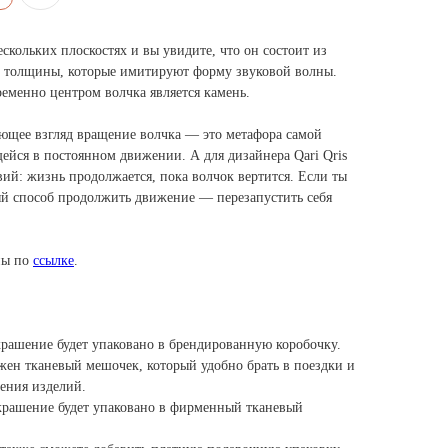
ескольких плоскостях и вы увидите, что он состоит из
 толщины, которые имитируют форму звуковой волны.
еменно центром волчка является камень.
ающее взгляд вращение волчка — это метафора самой
ейся в постоянном движении. А для дизайнера Qari Qris
ий: жизнь продолжается, пока волчок вертится. Если ты
ый способ продолжить движение — перезапустить себя
ены по
ссылке
.
украшение будет упаковано в брендированную коробочку.
жен тканевый мешочек, который удобно брать в поездки и
нения изделий.
 украшение будет упаковано в фирменный тканевый