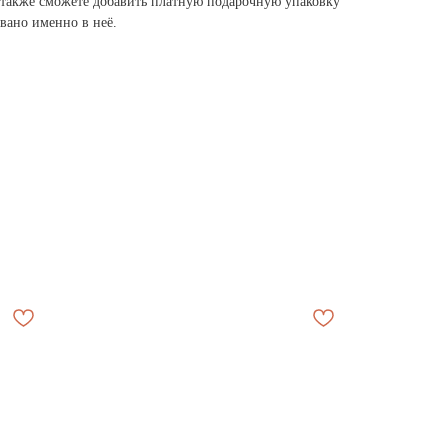
ы также сможете добавить платную подарочную упаковку
вано именно в неё.