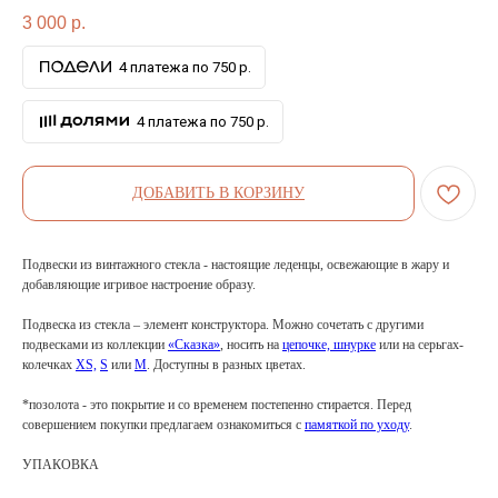
3 000
р.
4 платежа по 750 р.
4 платежа по 750 р.
ДОБАВИТЬ В КОРЗИНУ
Подвески из винтажного стекла - настоящие леденцы, освежающие в жару и
добавляющие игривое настроение образу.
Подвеска из стекла – элемент конструктора. Можно сочетать с другими
подвесками из коллекции
«Сказка»
, носить на
цепочке, шнурке
или на серьгах-
колечках
XS,
S
или
M
. Доступны в разных цветах.
*позолота - это покрытие и со временем постепенно стирается. Перед
совершением покупки предлагаем ознакомиться с
памяткой по уходу
.
УПАКОВКА