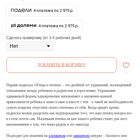
4 платежа по 2 975 р.
4 платежа по 2 975 р.
Сделать гравировку (от 3-5 рабочих дней)
ДОБАВИТЬ В КОРЗИНУ
Парная подвеска «Птица и птенец» – это двойной сет украшений, посвящённый
отношениям между ребенком и родителем и взрослению. Украшения
одинаковой формы одновременно напоминают о жизненно-важной
привязанности ребёнка к маме и папе и вместе с тем - о такой же необходимости
суметь вовремя отпустить своего птенчика от себя. Когда придёт время,
подвески можно разделить как подтверждение того, что ваш птенец повзрослел
и готов лететь сам. Маленькая птичка на шее вашего ребёнка станет для него
напоминанием о том, что мама рядом и это навсегда.
Подходит для ношения на
хлопковом
или
замшевом
шнурке – базового или