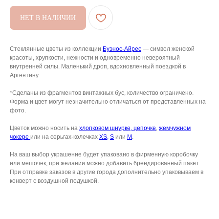
НЕТ В НАЛИЧИИ
АРХИВНЫЙ СЕЙЛ
Стеклянные цветы из коллекции
Буэнос-Айрес
— символ женской
МАНИФЕСТ
красоты, хрупкости, нежности и одновременно невероятный
внутренней силы. Маленький дроп, вдохновленный поездкой в
ИСТОРИЯ БРЕНДА
Аргентину.
Манифе
ОПЛАТА И ДОСТАВКА
*Сделаны из фрагментов винтажных бус, количество ограничено.
Форма и цвет могут незначительно отличаться от представленных на
Road ma
фото.
ВОЗВРАТ И ГАРАНТИЯ
Оплата и
УХОД
Цветок можно носить на
хлопковом шнурке,
цепочке
,
жемчужном
Возврат 
чокере
или на серьгах-колечках
XS,
S
или
M
.
ОФЕРТА
Уход
На ваш выбор украшение будет упаковано в фирменную коробочку
или мешочек, при желании можно добавить брендированный пакет.
ВАКАНСИИ
Оферта
При отправке заказов в другие города дополнительно упаковываем в
КОНТАКТЫ
Ваканси
конверт с воздушной подушкой.
Контакт