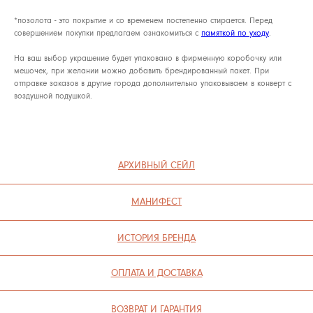
ОФЕРТА
Уход
*позолота - это покрытие и со временем постепенно стирается. Перед
ВАКАНСИИ
Оферта
совершением покупки предлагаем ознакомиться с
памяткой по уходу
.
Вакансии
КОНТАКТЫ
На ваш выбор украшение будет упаковано в фирменную коробочку или
мешочек, при желании можно добавить брендированный пакет. При
Контакты
отправке заказов в другие города дополнительно упаковываем в конверт с
воздушной подушкой.
ИП СЕЛИВОХИН М.Ю.
2025 © QARI QRIS
ПОЛИТИКА КОНФИДЕНЦИАЛЬНОСТИ
СОГЛАСИЕ НА ОБРАБОТКУ ПЕРСОНАЛЬНЫХ ДАННЫХ
ПОЛИТИКА ИСПОЛЬЗОВАНИЯ ФАЙЛОВ COOKIE