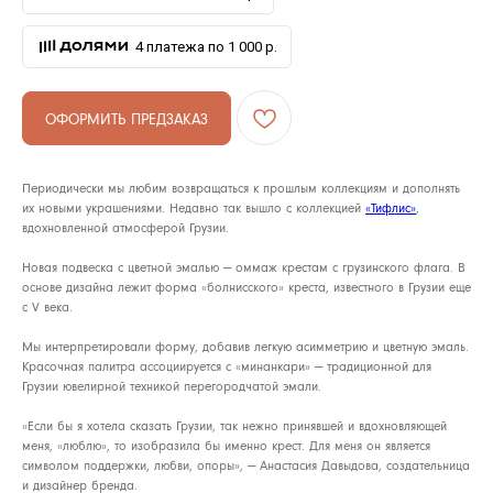
4 платежа по 1 000 р.
ОФОРМИТЬ ПРЕДЗАКАЗ
Периодически мы любим возвращаться к прошлым коллекциям и дополнять
их новыми украшениями. Недавно так вышло с коллекцией
«Тифлис»
,
вдохновленной атмосферой Грузии.
АРХИВНЫЙ СЕЙЛ
Новая подвеска с цветной эмалью — оммаж крестам с грузинского флага. В
основе дизайна лежит форма «болнисского» креста, известного в Грузии еще
МАНИФЕСТ
с V века.
ИСТОРИЯ БРЕНДА
Мы интерпретировали форму, добавив легкую асимметрию и цветную эмаль.
Красочная палитра ассоциируется с «минанкари» — традиционной для
Манифес
ОПЛАТА И ДОСТАВКА
Грузии ювелирной техникой перегородчатой эмали.
Road ma
ВОЗВРАТ И ГАРАНТИЯ
«Если бы я хотела сказать Грузии, так нежно принявшей и вдохновляющей
Оплата и
меня, «люблю», то изобразила бы именно крест. Для меня он является
УХОД
символом поддержки, любви, опоры», — Анастасия Давыдова, создательница
Возврат и
и дизайнер бренда.