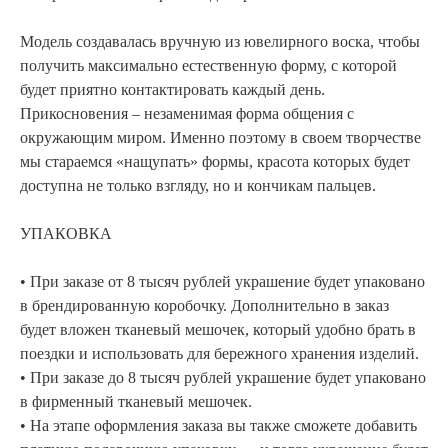
Модель создавалась вручную из ювелирного воска, чтобы
получить максимально естественную форму, с которой
будет приятно контактировать каждый день.
АРХИВНЫЙ СЕЙЛ
Прикосновения – незаменимая форма общения с
окружающим миром. Именно поэтому в своем творчестве
МАНИФЕСТ
мы стараемся «нащупать» формы, красота которых будет
ИСТОРИЯ БРЕНДА
доступна не только взгляду, но и кончикам пальцев. ⠀
Манифе
ОПЛАТА И ДОСТАВКА
УПАКОВКА
Road ma
ВОЗВРАТ И ГАРАНТИЯ
Оплата и
• При заказе от 8 тысяч рублей украшение будет упаковано
УХОД
в брендированную коробочку. Дополнительно в заказ
Возврат 
ОФЕРТА
будет вложен тканевый мешочек, который удобно брать в
Уход
поездки и использовать для бережного хранения изделий.
ВАКАНСИИ
Оферта
• При заказе до 8 тысяч рублей украшение будет упаковано
КОНТАКТЫ
Ваканси
в фирменный тканевый мешочек.
• На этапе оформления заказа вы также сможете добавить
Контакт