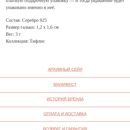
платную подарочную упаковку — и тогда украшение будет
упаковано именно в неё.
ИП СЕЛИВОХИН М.Ю.
2025 © QARI QRIS
Состав: Серебро 925
ПОЛИТИКА
Размер гальки: 1,2 х 1,6 см
КОНФИДЕНЦИАЛЬНОСТИ
СОГЛАСИЕ НА ОБРАБОТКУ ПЕРСОНАЛЬНЫХ
Вес: 3 г
ДАННЫХ
ПОЛИТИКА ИСПОЛЬЗОВАНИЯ ФАЙЛОВ
COOKIE
Коллекция: Тифлис