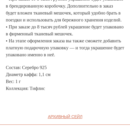
Манифе
ОПЛАТА И ДОСТАВКА
в брендированную коробочку. Дополнительно в заказ
Road ma
будет вложен тканевый мешочек, который удобно брать в
ВОЗВРАТ И ГАРАНТИЯ
поездки и использовать для бережного хранения изделий.
Оплата и
УХОД
• При заказе до 8 тысяч рублей украшение будет упаковано
Возврат 
в фирменный тканевый мешочек.
ОФЕРТА
Уход
• На этапе оформления заказа вы также сможете добавить
ВАКАНСИИ
Оферта
платную подарочную упаковку — и тогда украшение будет
упаковано именно в неё.
КОНТАКТЫ
Ваканси
Контакт
Состав: Серебро 925
Диаметр каффа: 1,1 см
Вес: 1 г
ИП СЕЛИВОХИН М.Ю.
2025 © QARI QRIS
Коллекция: Тифлис
ПОЛИТИКА
КОНФИДЕНЦИАЛЬНОСТИ
СОГЛАСИЕ НА ОБРАБОТКУ ПЕРСОНАЛЬНЫХ
ДАННЫХ
ПОЛИТИКА ИСПОЛЬЗОВАНИЯ ФАЙЛОВ
COOKIE