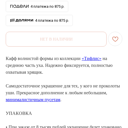
4 платежа по 875 р.
4 платежа по 875 р.
НЕТ В НАЛИЧИИ
Кафф волнистой формы из коллекции
«Тифлис»
на
среднюю часть уха. Надежно фиксируется, полностью
охватывая хрящик.
Самодостаточное украшение для тех, у кого не проколоты
уши. Прекрасное дополнение к любым небольшим,
минималистичным пусетам
.
АРХИВНЫЙ СЕЙЛ
МАНИФЕСТ
УПАКОВКА
ИСТОРИЯ БРЕНДА
• При заказе от 8 тысяч рублей украшение будет упаковано