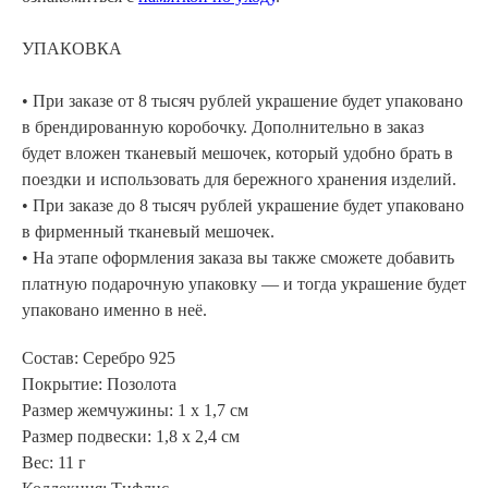
АРХИВНЫЙ СЕЙЛ
УПАКОВКА
МАНИФЕСТ
ИСТОРИЯ БРЕНДА
• При заказе от 8 тысяч рублей украшение будет упаковано
Манифе
в брендированную коробочку. Дополнительно в заказ
ОПЛАТА И ДОСТАВКА
будет вложен тканевый мешочек, который удобно брать в
Road ma
ВОЗВРАТ И ГАРАНТИЯ
поездки и использовать для бережного хранения изделий.
Оплата и
• При заказе до 8 тысяч рублей украшение будет упаковано
УХОД
Возврат 
в фирменный тканевый мешочек.
ОФЕРТА
Уход
• На этапе оформления заказа вы также сможете добавить
платную подарочную упаковку — и тогда украшение будет
ВАКАНСИИ
Оферта
упаковано именно в неё.
КОНТАКТЫ
Ваканси
Контакт
Состав: Серебро 925
Покрытие: Позолота
Размер жемчужины: 1 х 1,7 см
ИП СЕЛИВОХИН М.Ю.
2025 © QARI QRIS
Размер подвески: 1,8 х 2,4 см
Вес: 11 г
ПОЛИТИКА
КОНФИДЕНЦИАЛЬНОСТИ