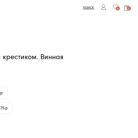
ПОИСК
0
0
с крестиком. Винная
р.
75 р.