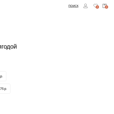
ПОИСК
0
0
ягодой
р.
75 р.