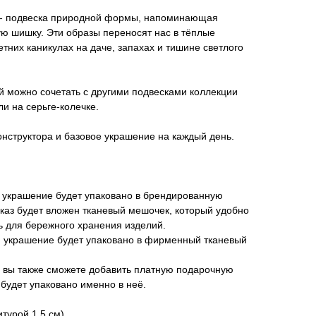
- подвеска природной формы, напоминающая
ю шишку. Эти образы переносят нас в тёплые
етних каникулах на даче, запахах и тишине светлого
й можно сочетать с другими подвесками коллекции
ли на серьге-колечке.
конструктора и базовое украшение на каждый день.
ей украшение будет упаковано в брендированную
аказ будет вложен тканевый мешочек, который удобно
ть для бережного хранения изделий.
ей украшение будет упаковано в фирменный тканевый
а вы также сможете добавить платную подарочную
 будет упаковано именно в неё.
итурой 1,5 см)