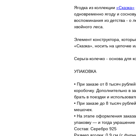
Ягодка из коллекции
«Сказка»
одновременно ягоду и соснову
воспоминания из детства - о л
хвойного леса.
Элемент конструктора, которы
«Сказка», носить на цепочке и
Серьга-колечко - основа для 
УПАКОВКА
• При заказе от 8 тысяч рубл
коробочку. Дополнительно в з
брать в поездки и использова
• При заказе до 8 тысяч рубл
мешочек.
• На этапе оформления заказ
упаковку — и тогда украшение
Состав: Серебро 925
Размер ягодки: 0,9 см (с фурн