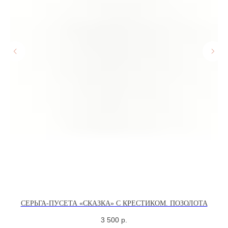
ВАКАНСИИ
Оферта
КОНТАКТЫ
Ваканси
Контакт
ИП СЕЛИВОХИН М.Ю.
2025 © QARI QRIS
ПОЛИТИКА
КОНФИДЕНЦИАЛЬНОСТИ
СОГЛАСИЕ НА ОБРАБОТКУ ПЕРСОНАЛЬНЫХ
ДАННЫХ
ПОЛИТИКА ИСПОЛЬЗОВАНИЯ ФАЙЛОВ
COOKIE
СЕРЬГА-ПУСЕТА «СКАЗКА» С КРЕСТИКОМ. ПОЗОЛОТА
3 500
р.