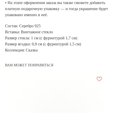
• На этапе оформления заказа вы также сможете добавить
платную подарочную упаковку — и тогда украшение будет
упаковано именно в неё.
Состав: Серебро 925
Вставка: Винтажное стекло
Размер стекла: 1 см (с фурнитурой 1,7 см)
Размер ягодки: 0,9 см (с фурнитурой 1,5 см)
Коллекция: Сказка
АРХИВНЫЙ СЕЙЛ
МАНИФЕСТ
ВАМ МОЖЕТ ПОНРАВИТЬСЯ
ИСТОРИЯ БРЕНДА
Манифе
ОПЛАТА И ДОСТАВКА
Road ma
ВОЗВРАТ И ГАРАНТИЯ
Оплата и
УХОД
Возврат 
ОФЕРТА
Уход