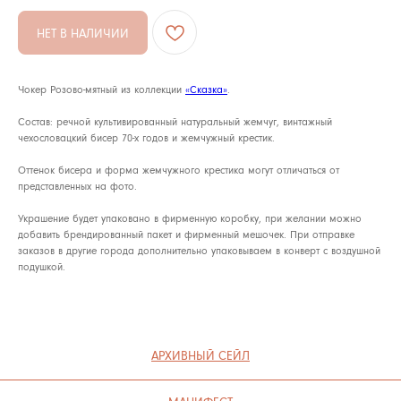
АРХИВНЫЙ СЕЙЛ
НЕТ В НАЛИЧИИ
МАНИФЕСТ
Чокер Розово-мятный из коллекции
«Сказка»
.
ИСТОРИЯ БРЕНДА
Манифес
Состав: речной культивированный натуральный жемчуг, винтажный
ОПЛАТА И ДОСТАВКА
чехословацкий бисер 70-х годов и жемчужный крестик.
Road ma
ВОЗВРАТ И ГАРАНТИЯ
Оттенок бисера и форма жемчужного крестика могут отличаться от
Оплата и
представленных на фото.
УХОД
Возврат и
Украшение будет упаковано в фирменную коробку, при желании можно
ОФЕРТА
Уход
добавить брендированный пакет и фирменный мешочек. При отправке
заказов в другие города дополнительно упаковываем в конверт с воздушной
ВАКАНСИИ
Оферта
подушкой.
Вакансии
КОНТАКТЫ
Контакты
ИП СЕЛИВОХИН М.Ю.
2025 © QARI QRIS