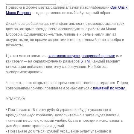
Контакт
Подвеска в форме цветка с каплей глазури из коллаборации
Qari Qris x
Маша Егорова
— одновременно нежный и бунтарский образ.
Дизайнеры добавили цветку инфантильности с помощью эмали трех
ИП СЕЛИВОХИН М.Ю.
2025 © QARI QRIS
цветов, которые прежде всего ассоциируются с работами Маши
Егоровой. Одуванчиково-жёлтые, лиловые и белые капли звучат
ПОЛИТИКА
аккуратными, но яркими акцентами в монохромном блеске серебра и
КОНФИДЕНЦИАЛЬНОСТИ
СОГЛАСИЕ НА ОБРАБОТКУ ПЕРСОНАЛЬНЫХ
позолоты.
ДАННЫХ
ПОЛИТИКА ИСПОЛЬЗОВАНИЯ ФАЙЛОВ
COOKIE
Цветок можно носить на
хлопковом шнурке
,
панцирной цепочке
или
как серьгу — на серьгах-колечках размеров
S
и
M
. Каждый вариант
стилизации добавляет цветочку своё звучание. Не бойтесь
экспериментировать!
*позолота - это покрытие и со временем постепенно стирается. Перед
совершением покупки предлагаем ознакомиться с
памяткой по уходу
.
УПАКОВКА
• При заказе от 8 тысяч рублей украшение будет упаковано в
брендированную коробочку. Дополнительно в заказ будет вложен
тканевый мешочек, который удобно брать в поездки и использовать
для бережного хранения изделий.
• При заказе до 8 тысяч рублей украшение будет упаковано в