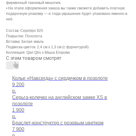
фирменный тканевый мешочек.
• На этапе оформления заказа вы также сможете добавить платную
подарочную упаковку — и тогда украшение будет упаковано именно в
неё.
Состав: Серебро 925
Покрытие: Позолота
Вставка: Белая эмаль
Подвеска-цветок: 2,4 см х 1,3 см (с фурнитурой)
Коллекция: Qari Qris x Маша Егорова
С этим товаром смотрят
Колье «Навсегда» с сердечком в позолоте
9 200
р.
Серьга-колечко на английском замке XS в
позолоте
1 900
р.
Браслет-конструктор с розовым цветком
7 900
р.