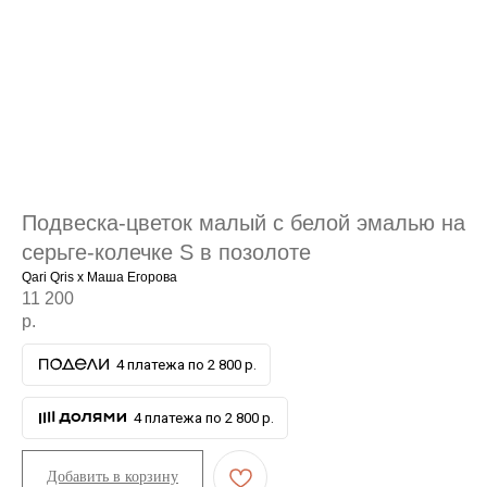
АРХИВНЫЙ СЕЙЛ
МАНИФЕСТ
Подвеска-цветок малый с белой эмалью на
ИСТОРИЯ БРЕНДА
серьге-колечке S в позолоте
Манифе
Qari Qris x Маша Егорова
ОПЛАТА И ДОСТАВКА
11 200
Road ma
р.
ВОЗВРАТ И ГАРАНТИЯ
Оплата и
УХОД
4 платежа по 2 800 р.
Возврат 
ОФЕРТА
Уход
4 платежа по 2 800 р.
ВАКАНСИИ
Оферта
КОНТАКТЫ
Ваканси
Добавить в корзину