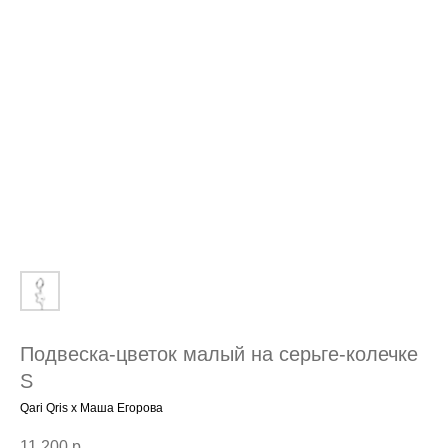
Подвеска-цветок малый на серьге-колечке
S
Qari Qris x Маша Егорова
11 200
р.