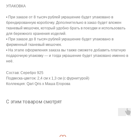
УПАКОВКА
• При заказе от 8 тысяч рублей украшение будет упаковано в
брендированную коробочку. Дополнительно в заказ будет вложен
тканевый мешочек, который удобно брать в поездки и использовать
для бережного хранения изделий.
• При заказе до 8 тысяч рублей украшение будет упаковано в
фирменный тканевый мешочек.
• На этапе оформления заказа вы также сможете добавить платную
подарочную упаковку — и тогда украшение будет упаковано именно в
неё.
Состав: Серебро 925
Подвеска-цветок: 2,4 см х 1,3 см (с фурнитурой)
АРХИВНЫЙ СЕЙЛ
Коллекция: Qari Qris x Маша Егорова
МАНИФЕСТ
С этим товаром смотрят
ИСТОРИЯ БРЕНДА
Манифе
ОПЛАТА И ДОСТАВКА
Road ma
ВОЗВРАТ И ГАРАНТИЯ
Оплата и
УХОД