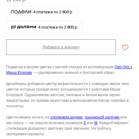
4 платежа по 2 800 р.
4 платежа по 2 800 р.
Добавить в корзину
Подвеска в форме цветка с каплей глазури из коллаборации
Qari Qris x
Маша Егорова
— одновременно нежный и бунтарский образ.
Дизайнеры добавили цветку инфантильности с помощью эмали трех
цветов, которые прежде всего ассоциируются с работами Маши
Егоровой. Одуванчиково-жёлтые, лиловые и белые капли звучат
аккуратными, но яркими акцентами в монохромном блеске серебра и
позолоты.
Цветок можно носить на
хлопковом шнурке
,
панцирной цепочке
или
как серьгу — на серьгах-колечках размеров
S
или
M
. Каждый вариант
стилизации добавляет цветочку своё звучание. Не бойтесь
экспериментировать!