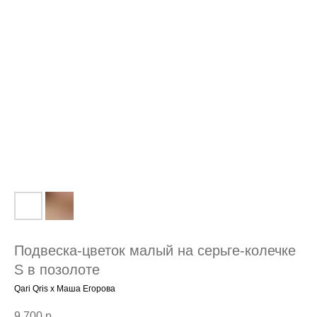
Подвеска-цветок малый на серьге-колечке
S в позолоте
Qari Qris x Маша Егорова
9 700
р.