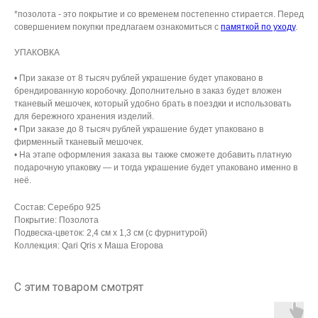
*позолота - это покрытие и со временем постепенно стирается. Перед
совершением покупки предлагаем ознакомиться с
памяткой по уходу
.
УПАКОВКА
• При заказе от 8 тысяч рублей украшение будет упаковано в
брендированную коробочку. Дополнительно в заказ будет вложен
тканевый мешочек, который удобно брать в поездки и использовать
для бережного хранения изделий.
• При заказе до 8 тысяч рублей украшение будет упаковано в
фирменный тканевый мешочек.
• На этапе оформления заказа вы также сможете добавить платную
подарочную упаковку — и тогда украшение будет упаковано именно в
неё.
Состав: Серебро 925
АРХИВНЫЙ СЕЙЛ
Покрытие: Позолота
Подвеска-цветок: 2,4 см х 1,3 см (с фурнитурой)
МАНИФЕСТ
Коллекция: Qari Qris x Маша Егорова
ИСТОРИЯ БРЕНДА
С этим товаром смотрят
Манифе
ОПЛАТА И ДОСТАВКА
Road ma