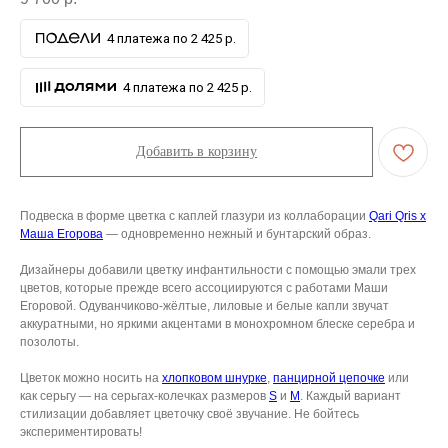
4 платежа по 2 425 р.
4 платежа по 2 425 р.
Добавить в корзину
Подвеска в форме цветка с каплей глазури из коллаборации
Qari Qris x
Маша Егорова
— одновременно нежный и бунтарский образ.
Дизайнеры добавили цветку инфантильности с помощью эмали трех
цветов, которые прежде всего ассоциируются с работами Маши
Егоровой. Одуванчиково-жёлтые, лиловые и белые капли звучат
аккуратными, но яркими акцентами в монохромном блеске серебра и
позолоты.
Цветок можно носить на
хлопковом шнурке
,
панцирной цепочке
или
как серьгу — на серьгах-колечках размеров
S
и
M
. Каждый вариант
стилизации добавляет цветочку своё звучание. Не бойтесь
экспериментировать!