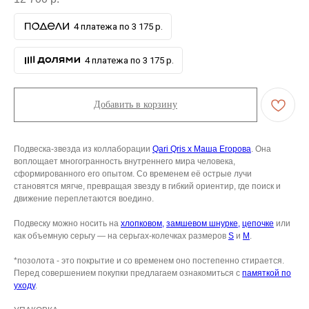
4 платежа по 3 175 р.
4 платежа по 3 175 р.
Добавить в корзину
Подвеска-звезда из коллаборации
Qari Qris x Маша Егорова
. Она
воплощает многогранность внутреннего мира человека,
сформированного его опытом. Со временем её острые лучи
становятся мягче, превращая звезду в гибкий ориентир, где поиск и
движение переплетаются воедино.
Подвеску можно носить на
хлопковом,
замшевом шнурке,
цепочке
или
как объемную серьгу — на серьгах-колечках размеров
S
и
M
.
*позолота - это покрытие и со временем оно постепенно стирается.
Перед совершением покупки предлагаем ознакомиться с
памяткой по
уходу
.