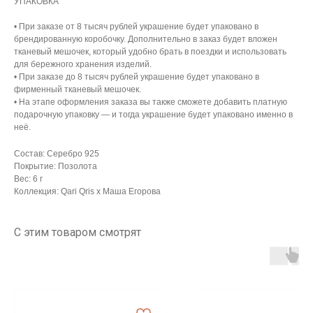
УПАКОВКА
• При заказе от 8 тысяч рублей украшение будет упаковано в
брендированную коробочку. Дополнительно в заказ будет вложен
тканевый мешочек, который удобно брать в поездки и использовать
для бережного хранения изделий.
• При заказе до 8 тысяч рублей украшение будет упаковано в
фирменный тканевый мешочек.
• На этапе оформления заказа вы также сможете добавить платную
подарочную упаковку — и тогда украшение будет упаковано именно в
неё.
Состав: Серебро 925
Покрытие: Позолота
Вес: 6 г
АРХИВНЫЙ СЕЙЛ
Коллекция: Qari Qris x Маша Егорова
МАНИФЕСТ
С этим товаром смотрят
ИСТОРИЯ БРЕНДА
Манифе
ОПЛАТА И ДОСТАВКА
Road ma
ВОЗВРАТ И ГАРАНТИЯ
Оплата и
УХОД