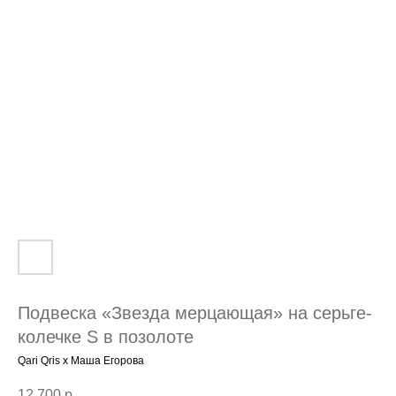
Подвеска «Звезда мерцающая» на серьге-
колечке S в позолоте
Qari Qris x Маша Егорова
12 700
р.