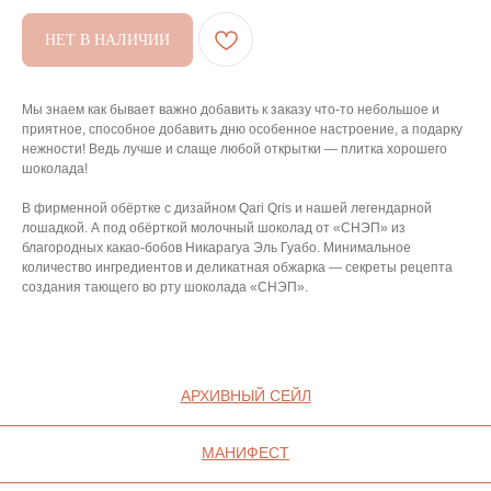
АРХИВНЫЙ СЕЙЛ
НЕТ В НАЛИЧИИ
МАНИФЕСТ
ИСТОРИЯ БРЕНДА
Мы знаем как бывает важно добавить к заказу что-то небольшое и
Манифе
ОПЛАТА И ДОСТАВКА
приятное, способное добавить дню особенное настроение, а подарку
нежности! Ведь лучше и слаще любой открытки — плитка хорошего
Road ma
ВОЗВРАТ И ГАРАНТИЯ
шоколада!
Оплата и
УХОД
В фирменной обёртке с дизайном Qari Qris и нашей легендарной
Возврат 
лошадкой. А под обёрткой молочный шоколад от «СНЭП» из
ОФЕРТА
благородных какао-бобов Никарагуа Эль Гуабо. Минимальное
Уход
количество ингредиентов и деликатная обжарка — секреты рецепта
ВАКАНСИИ
Оферта
создания тающего во рту шоколада «СНЭП».
КОНТАКТЫ
Ваканси
Контакт
ИП СЕЛИВОХИН М.Ю.
2025 © QARI QRIS
ПОЛИТИКА
КОНФИДЕНЦИАЛЬНОСТИ
СОГЛАСИЕ НА ОБРАБОТКУ ПЕРСОНАЛЬНЫХ