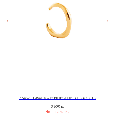
Оферта
КОНТАКТЫ
Ваканси
Контакт
ИП СЕЛИВОХИН М.Ю.
2025 © QARI QRIS
ПОЛИТИКА
КОНФИДЕНЦИАЛЬНОСТИ
СОГЛАСИЕ НА ОБРАБОТКУ ПЕРСОНАЛЬНЫХ
ДАННЫХ
ПОЛИТИКА ИСПОЛЬЗОВАНИЯ ФАЙЛОВ
COOKIE
КАФФ «ТИФЛИС» ВОЛНИСТЫЙ В ПОЗОЛОТЕ
3 500
р.
Нет в наличии