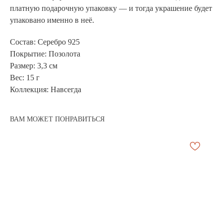
платную подарочную упаковку — и тогда украшение будет
упаковано именно в неё.
Состав: Серебро 925
Покрытие: Позолота
Размер: 3,3 см
Вес: 15 г
Коллекция: Навсегда
АРХИВНЫЙ СЕЙЛ
МАНИФЕСТ
ВАМ МОЖЕТ ПОНРАВИТЬСЯ
ИСТОРИЯ БРЕНДА
Манифе
ОПЛАТА И ДОСТАВКА
Road ma
ВОЗВРАТ И ГАРАНТИЯ
Оплата и
УХОД
Возврат 
ОФЕРТА
Уход
ВАКАНСИИ