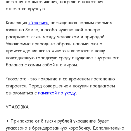
воска путем вытачивания, нагрева и нанесения
отпечатка вручную.
Коллекция
«Генезис»
, посвященная первым формам
жизни на Земле, в особо чувственной манере
раскрывает связь между человеком и природой.
Узнаваемые природные образы напоминают о
происхождении всего живого и вплетают в нашу
повседневную городскую среду ощущение внутреннего
баланса с самим собой и с миром.
АРХИВНЫЙ СЕЙЛ
МАНИФЕСТ
*позолота - это покрытие и со временем постепенно
стирается. Перед совершением покупки предлагаем
ИСТОРИЯ БРЕНДА
ознакомиться с
памяткой по уходу
.
Манифес
ОПЛАТА И ДОСТАВКА
Road ma
УПАКОВКА
ВОЗВРАТ И ГАРАНТИЯ
Оплата и
УХОД
• При заказе от 8 тысяч рублей украшение будет
Возврат и
упаковано в брендированную коробочку. Дополнительно
ОФЕРТА