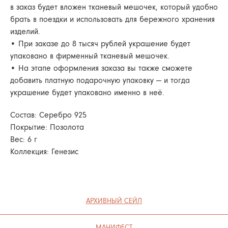
Уход
в заказ будет вложен тканевый мешочек, который удобно
ВАКАНСИИ
Оферта
брать в поездки и использовать для бережного хранения
Вакансии
изделий.
КОНТАКТЫ
• При заказе до 8 тысяч рублей украшение будет
Контакты
упаковано в фирменный тканевый мешочек.
• На этапе оформления заказа вы также сможете
ИП СЕЛИВОХИН М.Ю.
добавить платную подарочную упаковку — и тогда
2025 © QARI QRIS
украшение будет упаковано именно в неё.
ПОЛИТИКА КОНФИДЕНЦИАЛЬНОСТИ
СОГЛАСИЕ НА ОБРАБОТКУ ПЕРСОНАЛЬНЫХ ДАННЫХ
Состав: Серебро 925
ПОЛИТИКА ИСПОЛЬЗОВАНИЯ ФАЙЛОВ COOKIE
Покрытие: Позолота
Вес: 6 г
Коллекция: Генезис