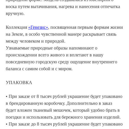
воска путем вытачивания, нагрева и нанесения отпечатка
вручную.
Коллекция
«Генезис»
, посвященная первым формам жизни
на Земле, в особо чувственной манере раскрывает связь
АРХИВНЫЙ СЕЙЛ
между человеком и природой.
Узнаваемые природные образы напоминают о
МАНИФЕСТ
происхождении всего живого и вплетают в нашу
ИСТОРИЯ БРЕНДА
повседневную городскую среду ощущение внутреннего
Манифе
баланса с самим собой и с миром.
ОПЛАТА И ДОСТАВКА
Road ma
ВОЗВРАТ И ГАРАНТИЯ
УПАКОВКА
Оплата и
УХОД
Возврат 
• При заказе от 8 тысяч рублей украшение будет упаковано
ОФЕРТА
Уход
в брендированную коробочку. Дополнительно в заказ
будет вложен тканевый мешочек, который удобно брать в
ВАКАНСИИ
Оферта
поездки и использовать для бережного хранения изделий.
КОНТАКТЫ
Ваканси
• При заказе до 8 тысяч рублей украшение будет упаковано