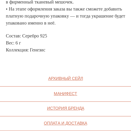
Контакт
в фирменный тканевый мешочек.
• На этапе оформления заказа вы также сможете добавить
платную подарочную упаковку — и тогда украшение будет
ИП СЕЛИВОХИН М.Ю.
2025 © QARI QRIS
упаковано именно в неё.
ПОЛИТИКА
КОНФИДЕНЦИАЛЬНОСТИ
Состав: Серебро 925
СОГЛАСИЕ НА ОБРАБОТКУ ПЕРСОНАЛЬНЫХ
ДАННЫХ
ПОЛИТИКА ИСПОЛЬЗОВАНИЯ ФАЙЛОВ
Вес: 6 г
COOKIE
Коллекция: Генезис