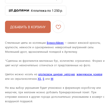
4 платежа по 1 250 р.
АРХИВНЫЙ СЕЙЛ
ДОБАВИТЬ В КОРЗИНУ
МАНИФЕСТ
Стеклянные цветы из коллекции
Буэнос-Айрес
— символ женской красоты,
ИСТОРИЯ БРЕНДА
хрупкости, нежности и одновременно невероятный внутренней силы.
Маленький дроп, вдохновленный поездкой в Аргентину.
Манифес
ОПЛАТА И ДОСТАВКА
Road ma
*Сделаны из фрагментов винтажных бус, количество ограничено. Форма и
ВОЗВРАТ И ГАРАНТИЯ
цвет могут незначительно отличаться от представленных на фото.
Оплата и
УХОД
Цветок можно носить на
хлопковом шнурке,
цепочке
,
жемчужном чокере
Возврат и
или на серьгах-колечках
XS,
S
или
M
.
ОФЕРТА
Уход
На ваш выбор украшение будет упаковано в фирменную коробочку или
ВАКАНСИИ
Оферта
мешочек, при желании можно добавить брендированный пакет. При
отправке заказов в другие города дополнительно упаковываем в конверт с
Вакансии
КОНТАКТЫ
воздушной подушкой.
Контакты