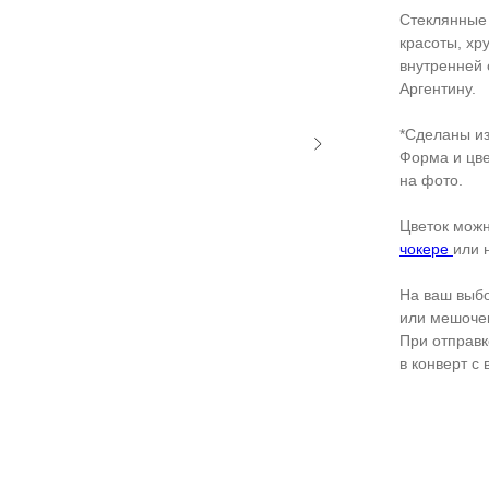
Стеклянные
красоты, хр
внутренней 
Аргентину.
*Сделаны из
Форма и цве
на фото.
Цветок можн
чокере
или 
На ваш выбо
или мешочек
При отправк
в конверт с