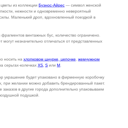
 цветы из коллекции
Буэнос-Айрес
— символ женской
упкости, нежности и одновременно невероятный
силы. Маленький дроп, вдохновленный поездкой в
 фрагментов винтажных бус, количество ограничено.
т могут незначительно отличаться от представленных
о носить на
хлопковом шнурке,
цепочке
,
жемчужном
на серьгах-колечках
XS,
S
или
M
.
р украшение будет упаковано в фирменную коробочку
, при желании можно добавить брендированный пакет.
е заказов в другие города дополнительно упаковываем
 воздушной подушкой.