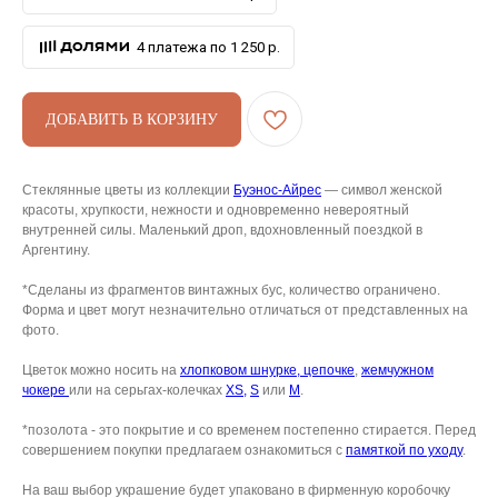
4 платежа по 1 250 р.
ДОБАВИТЬ В КОРЗИНУ
АРХИВНЫЙ СЕЙЛ
Стеклянные цветы из коллекции
Буэнос-Айрес
— символ женской
красоты, хрупкости, нежности и одновременно невероятный
МАНИФЕСТ
внутренней силы. Маленький дроп, вдохновленный поездкой в
Аргентину.
ИСТОРИЯ БРЕНДА
*Сделаны из фрагментов винтажных бус, количество ограничено.
Манифе
ОПЛАТА И ДОСТАВКА
Форма и цвет могут незначительно отличаться от представленных на
фото.
Road ma
ВОЗВРАТ И ГАРАНТИЯ
Цветок можно носить на
хлопковом шнурке,
цепочке
,
жемчужном
Оплата и
УХОД
чокере
или на серьгах-колечках
XS,
S
или
M
.
Возврат 
*позолота - это покрытие и со временем постепенно стирается. Перед
ОФЕРТА
Уход
совершением покупки предлагаем ознакомиться с
памяткой по уходу
.
ВАКАНСИИ
Оферта
На ваш выбор украшение будет упаковано в фирменную коробочку