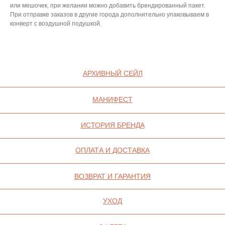
КОНТАКТЫ
Ваканси
или мешочек, при желании можно добавить брендированный пакет.
При отправке заказов в другие города дополнительно упаковываем в
Контакт
конверт с воздушной подушкой.
ИП СЕЛИВОХИН М.Ю.
2025 © QARI QRIS
ПОЛИТИКА
КОНФИДЕНЦИАЛЬНОСТИ
СОГЛАСИЕ НА ОБРАБОТКУ ПЕРСОНАЛЬНЫХ
ДАННЫХ
ПОЛИТИКА ИСПОЛЬЗОВАНИЯ ФАЙЛОВ
COOKIE