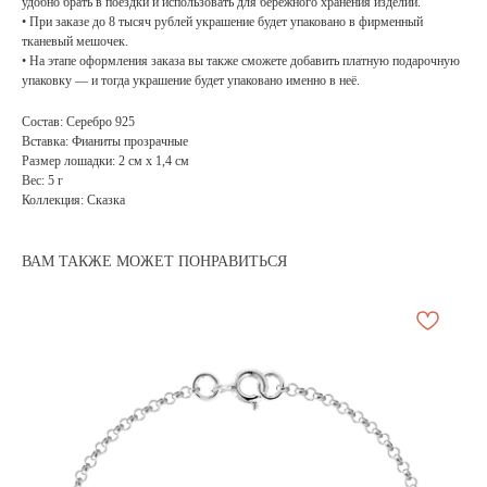
удобно брать в поездки и использовать для бережного хранения изделий.
• При заказе до 8 тысяч рублей украшение будет упаковано в фирменный
тканевый мешочек.
• На этапе оформления заказа вы также сможете добавить платную подарочную
упаковку — и тогда украшение будет упаковано именно в неё.
Состав: Серебро 925
Вставка: Фианиты прозрачные
Размер лошадки: 2 см х 1,4 см
Вес: 5 г
Коллекция: Сказка
ВАМ ТАКЖЕ МОЖЕТ ПОНРАВИТЬСЯ
АРХИВНЫЙ СЕЙЛ
МАНИФЕСТ
ИСТОРИЯ БРЕНДА
Манифе
ОПЛАТА И ДОСТАВКА
Road ma
ВОЗВРАТ И ГАРАНТИЯ