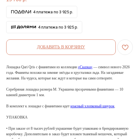
4 платежа по 3 925 р.
4 платежа по 3 925 р.
ДОБАВИТЬ В КОРЗИНУ
Лошадка Qari Qris с фианитами из коллекции
«Сказка»
— символ нового 2026
года. Фианиты похожи на зимние звёзды и хрусталики льда. На загаданные
желания. На чудеса, которые вас ждут и которые вы сами сотворите.
Серебряная лошадка размера M. Украшена прозрачными фианитами — 10
камней диаметром 1 мм.
В комплект к лошадке с фианитами идет
красный хлопковый шнурок
.
УПАКОВКА
• При заказе от 8 тысяч рублей украшение будет упаковано в брендированную
коробочку. Дополнительно в заказ будет вложен тканевый мешочек, который