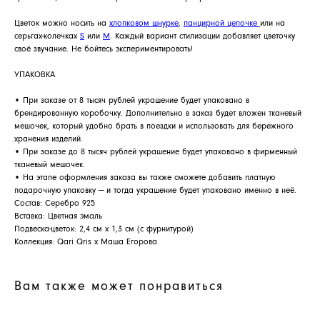
Цветок можно носить на
хлопковом шнурке
,
панцирной цепочке
или на
серьгах-колечках
S
или
M
. Каждый вариант стилизации добавляет цветочку
своё звучание. Не бойтесь экспериментировать!
УПАКОВКА
АРХИВНЫЙ СЕЙЛ
• При заказе от 8 тысяч рублей украшение будет упаковано в
МАНИФЕСТ
брендированную коробочку. Дополнительно в заказ будет вложен тканевый
мешочек, который удобно брать в поездки и использовать для бережного
ИСТОРИЯ БРЕНДА
хранения изделий.
Манифес
• При заказе до 8 тысяч рублей украшение будет упаковано в фирменный
ОПЛАТА И ДОСТАВКА
тканевый мешочек.
Road ma
• На этапе оформления заказа вы также сможете добавить платную
ВОЗВРАТ И ГАРАНТИЯ
подарочную упаковку — и тогда украшение будет упаковано именно в неё.
Оплата и
Состав: Серебро 925
УХОД
Вставка: Цветная эмаль
Возврат и
Подвеска-цветок: 2,4 см х 1,3 см (с фурнитурой)
ОФЕРТА
Уход
Коллекция: Qari Qris x Маша Егорова
ВАКАНСИИ
Оферта
Вакансии
Вам также может понравиться
КОНТАКТЫ
Контакты