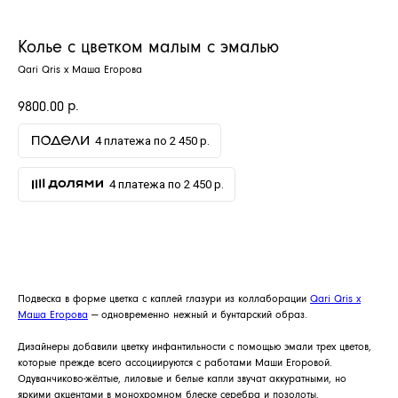
Колье с цветком малым с эмалью
Qari Qris x Маша Егорова
р.
9800.00
4 платежа по 2 450 р.
4 платежа по 2 450 р.
ДОБАВИТЬ В КОРЗИНУ
Подвеска в форме цветка с каплей глазури из коллаборации
Qari Qris x
Маша Егорова
— одновременно нежный и бунтарский образ.
Дизайнеры добавили цветку инфантильности с помощью эмали трех цветов,
которые прежде всего ассоциируются с работами Маши Егоровой.
Одуванчиково-жёлтые, лиловые и белые капли звучат аккуратными, но
яркими акцентами в монохромном блеске серебра и позолоты.