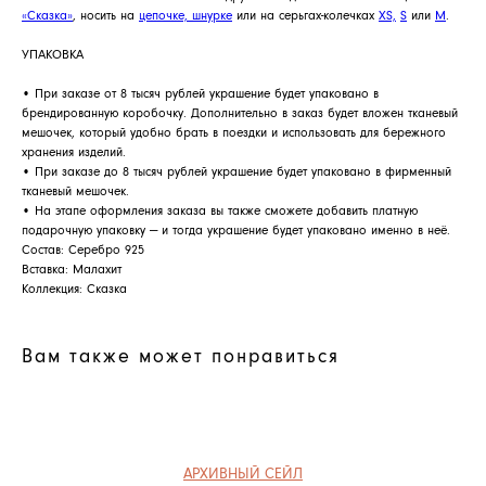
«Сказка»
, носить на
цепочке, шнурке
или на серьгах-колечках
XS,
S
или
M
.
УПАКОВКА
АРХИВНЫЙ СЕЙЛ
• При заказе от 8 тысяч рублей украшение будет упаковано в
МАНИФЕСТ
брендированную коробочку. Дополнительно в заказ будет вложен тканевый
мешочек, который удобно брать в поездки и использовать для бережного
ИСТОРИЯ БРЕНДА
хранения изделий.
• При заказе до 8 тысяч рублей украшение будет упаковано в фирменный
Манифес
ОПЛАТА И ДОСТАВКА
тканевый мешочек.
Road ma
• На этапе оформления заказа вы также сможете добавить платную
ВОЗВРАТ И ГАРАНТИЯ
подарочную упаковку — и тогда украшение будет упаковано именно в неё.
Оплата и
Состав: Серебро 925
УХОД
Вставка: Малахит
Возврат и
Коллекция: Сказка
ОФЕРТА
Уход
ВАКАНСИИ
Оферта
Вам также может понравиться
Вакансии
КОНТАКТЫ
Контакты
ИП СЕЛИВОХИН М.Ю.
2025 © QARI QRIS