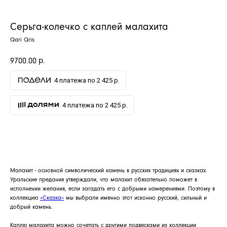
Серьга-колечко с каплей малахита
Qari Qris
р.
9700.00
4 платежа по 2 425 р.
4 платежа по 2 425 р.
ДОБАВИТЬ В КОРЗИНУ
Малахит - основной символический камень в русских традициях и сказках.
Уральские предания утверждали, что малахит обязательно поможет в
исполнении желания, если загадать его с добрыми намерениями. Поэтому в
коллекцию
«Сказка»
мы выбрали именно этот исконно русский, сильный и
добрый камень.
Каплю малахита можно сочетать с другими подвесками из коллекции