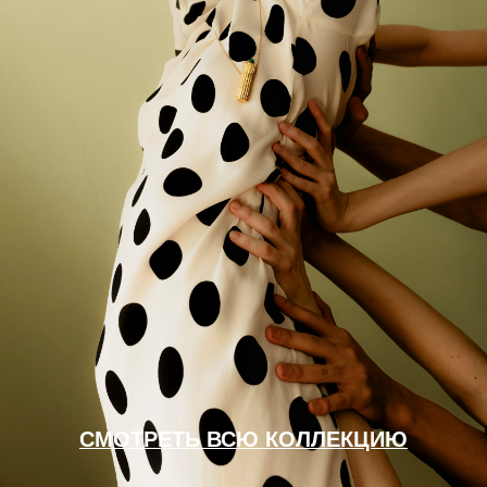
СМОТРЕТЬ ВСЮ КОЛЛЕКЦИЮ
ПЕРСОНА
КОЛЛЕКЦИЯ ВЫХОДИТ В ЮБИЛЕЙНЫЙ ГОД QARI
QRIS — БРЕНДУ ИСПОЛНЯЕТСЯ 10 ЛЕТ. ЭТО ЭТАП О
ЗРЕЛОСТИ И ОСОЗНАННОСТИ В ТВОРЧЕСТВЕ И В
ЖИЗНИ. ОТ ПЕРВЫХ УКРАШЕНИЙ, СОЗДАННЫХ В
ИМПУЛЬСЕ СВОБОДЫ, ЧЕРЕЗ ПОИСКИ ФОРМЫ И
ИДЕНТИЧНОСТИ, ЭКСПЕРИМЕНТЫ И КРИЗИСЫ, — К
ТОЧКЕ, ГДЕ КАЖДЫЙ ВЫБОР ОСМЫСЛЕН.