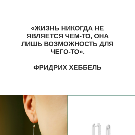
ЭТОЙ КОЛЛЕКЦИЕЙ Я ХОЧУ РАССКАЗАТЬ О
ВЗРОСЛЕНИИ ДУШИ. О ПОИСКЕ ИСТИННОГО «Я»,
КОТОРЫЙ СОПРОВОЖДАЛ МЕНЯ ВСЕ ЭТИ 10 ЛЕТ —
НЕПРОСТЫЕ, НАСЫЩЕННЫЕ, НО САМЫЕ
ПРЕКРАСНЫЕ. ПОЭТОМУ Я НАЗВАЛА ЕЁ ПЕРСОНА, С
ЛАТИНСКОГО «PER SE UNA» — «ЕДИНАЯ САМА ПО
СЕБЕ».
ЭТО ГЛУБИННАЯ СУЩНОСТЬ ЧЕЛОВЕКА, ЕГО
НАСТОЯЩЕЕ «Я». ОНО МОЖЕТ БЫТЬ СКРЫТО
ОБСТОЯТЕЛЬСТВАМИ И ВОСПИТАНИЕМ, НО ВСЕГДА
ОСТАЁТСЯ С НАМИ И К НЕМУ МОЖНО ВЕРНУТЬСЯ.
В ЭКЗИСТЕНЦИАЛЬНОМ АНАЛИЗЕ ПЕРСОНА — ЭТО
ОТКРЫТОСТЬ ВОВНУТРЬ И ВОВНЕ. НАШЕ «Я» НЕ
СУЩЕСТВУЕТ В ВАКУУМЕ — ОНО СВЯЗАНО С
ЛЮДЬМИ, СРЕДОЙ, ВЫСШИМИ СМЫСЛАМИ. ЧТОБЫ
ПРИЙТИ К СЕБЕ, НУЖЕН НЕ ТОЛЬКО ТЫ САМ, НО И
ДРУГОЙ. ДЛЯ МЕНЯ ЭТО ЛЮДИ, КОТОРЫХ Я
ВСТРЕЧАЛА НА ПУТИ, МОЯ КОМАНДА И ТЕ, КТО
ЦЕНИТ ТО, ЧТО Я СОЗДАЮ».