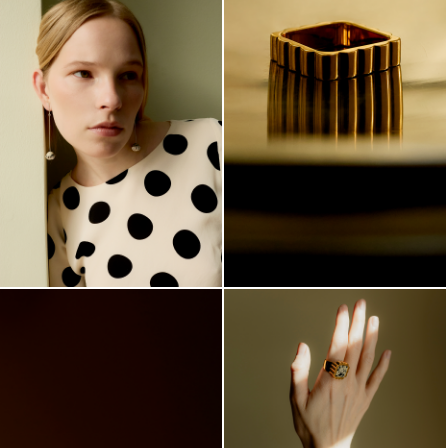
ПОДВЕСКА
«ВОЛЧОК»
КОНГО ШИРОКИЕ
22 000.-
10 000.-
ПОДВЕСКА
«ВОЛЧОК»
19 800.-
КОНГО РИФЛЕНЫЕ
ЛЕЙТМОТИВ КОЛЛЕКЦИИ «ПЕРСОНА» — СКРЫТЫЕ
ОПОРЫ. И НАИБОЛЕЕ СИЛЬНО ОН ОБЫГРАН В ГЛАВНОМ
УКРАШЕНИИ В КОЛЛЕКЦИИ — ПОДВЕСКЕ В ФОРМЕ
РЕБРИСТОЙ КОЛОННЫ С ПОРФИРИТОМ НА ВЕРХУШКЕ.
ЕЁ ГРАНИ СИМВОЛИЗИРУЮТ ФРАГМЕНТЫ ЖИЗНИ,
СОЕДИНЯЯСЬ, ОНИ СОЗДАЮТ ЦЕЛЬНОСТЬ И
УСТОЙЧИВОСТЬ.
ВНУТРИ СПРЯТАН «СЕКРЕТ» — ИСТИННОЕ «Я»,
ИЗВЕСТНОЕ ТОЛЬКО ВАМ. ПОДВЕСКА ОТКРЫВАЕТСЯ,
ПОЗВОЛЯЯ СПРЯТАТЬ ВНУТРИ ЧТО-ТО ВАЖНОЕ И
ЛИЧНОЕ. ЭТО НЕ ПРОСТО УКРАШЕНИЕ, А СИМВОЛ