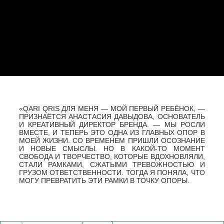
10 000.-
10 000.-
ПОДВЕСКА
ПОДВЕСКА
«ВОЛЧОК»
«ВОЛЧОК»
СЕРЬГИ-КОЛОННЫ
ПОДВЕСКА ПЕРСОНА
28 000.-
10 500.-
ОДНАЖДЫ БЛИЗКИЙ ДРУГ СКАЗАЛ МНЕ: «ЕСЛИ БОГ
ДАЛ ТЕБЕ ТАЛАНТ, ЭТО НЕ ПРОСТО ТАК. ТЫ ДОЛЖНА
ТВОРИТЬ ВМЕСТЕ С НИМ ЭТОТ МИР. ПОЭТОМУ НЕ
БОЙСЯ ИДТИ ВПЕРЁД». С ТЕХ ПОР Я ДЕРЖУ ЭТИ
СЛОВА ВНУТРИ КАК ТОЧКУ ОПОРЫ. МЫ ЖИВЁМ НЕ
ТОЛЬКО ДЛЯ СЕБЯ, НО И ДЛЯ МИРА, КОТОРЫЙ
СОЗДАЁМ, А ЗНАЧИТ ВАЖНО НАЙТИ СВОЁ МЕСТО,
ЧУВСТВОВАТЬ, ЧТО ТЫ НА СВОЁМ ПУТИ.