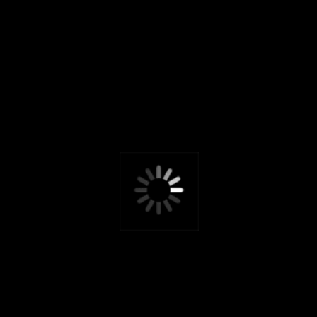
МОЕЙ ЖИЗНИ. СО ВРЕМЕНЕМ ПРИШЛИ ОСОЗНАНИЕ
И НОВЫЕ СМЫСЛЫ. НО В КАКОЙ-ТО МОМЕНТ
СВОБОДА И ТВОРЧЕСТВО, КОТОРЫЕ ВДОХНОВЛЯЛИ,
СТАЛИ РАМКАМИ, СЖАТЫМИ ТРЕВОЖНОСТЬЮ И
ГРУЗОМ ОТВЕТСТВЕННОСТИ. ТОГДА Я ПОНЯЛА, ЧТО
МОГУ ПРЕВРАТИТЬ ЭТИ РАМКИ В ТОЧКУ ОПОРЫ.
10 000.-
10 000.-
ПОДВЕСКА
ПОДВЕСКА
«ВОЛЧОК»
«ВОЛЧОК»
ПОДВЕСКА-
29 500.-
КОЛЬЦО ПЕРСОНА
20 900.-
КОЛОННА НА
ЦЕПОЧКЕ