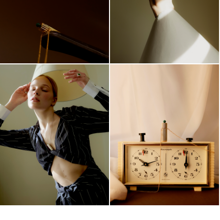
ВНУТРЕННЕЙ ОПОРЫ, НАПОМИНАНИЕ О СМЫСЛАХ,
ВОСПОМИНАНИЯХ И ЗНАКАХ, КОТОРЫЕ МЫ БЕРЕЖНО
ХРАНИМ. ЗАВЕРШАЕТ КОМПОЗИЦИЮ ПОРФИРИТ С
ЧЁРНО-БЕЛОЙ ОКРАСКОЙ — КАМЕНЬ, ОТРАЖАЮЩИЙ
ДВОЙСТВЕННОСТЬ ЧЕЛОВЕЧЕСКОЙ ПРИРОДЫ. В НЁМ,
КАК И В ЧЕЛОВЕКЕ, СОЧЕТАЮТСЯ СВЕТЛЫЕ И ТЕМНЫЕ
СТОРОНЫ, ПОРЯДОК И ХАОС, ОБРАЗУЯ ГАРМОНИЧНОЕ
НЕПОВТОРИМОЕ ЕДИНСТВО.