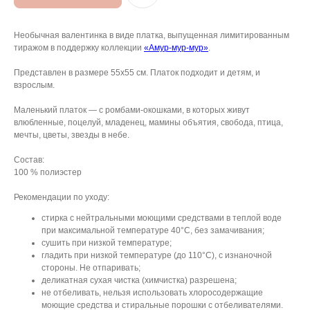
Необычная валентинка в виде платка, выпущенная лимитированным
тиражом в поддержку коллекции
«Амур-мур-мур»
.
Представлен в размере 55х55 см. Платок подходит и детям, и
взрослым.
Маленький платок — с ромбами-окошками, в которых живут
влюбленные, поцелуй, младенец, мамины объятия, свобода, птица,
мечты, цветы, звезды в небе.
Состав:
АРХИВНЫЙ СЕЙЛ
100 % полиэстер
МАНИФЕСТ
Рекомендации по уходу:
стирка с нейтральными моющими средствами в теплой воде
ИСТОРИЯ БРЕНДА
при максимальной температуре 40°С, без замачивания;
Манифе
сушить при низкой температуре;
ОПЛАТА И ДОСТАВКА
гладить при низкой температуре (до 110°С), с изнаночной
Road ma
стороны. Не отпаривать;
ВОЗВРАТ И ГАРАНТИЯ
деликатная сухая чистка (химчистка) разрешена;
Оплата и
не отбеливать, нельзя использовать хлоросодержащие
УХОД
Возврат 
моющие средства и стиральные порошки с отбеливателями.