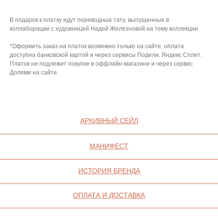
ОФЕРТА
Уход
В подарок к платку идут переводные тату, выпущенные в
ВАКАНСИИ
Оферта
коллаборации с художницей Надей Железновой на тему коллекции.
КОНТАКТЫ
Ваканси
*Оформить заказ на платок возможно только на сайте, оплата
доступна банковской картой и через сервисы Подели, Яндекс Сплит.
Контакт
Платок не подлежит покупке в оффлайн-магазине и через сервис
Долями на сайте.
ИП СЕЛИВОХИН М.Ю.
2025 © QARI QRIS
ПОЛИТИКА
КОНФИДЕНЦИАЛЬНОСТИ
СОГЛАСИЕ НА ОБРАБОТКУ ПЕРСОНАЛЬНЫХ
ДАННЫХ
ПОЛИТИКА ИСПОЛЬЗОВАНИЯ ФАЙЛОВ
COOKIE