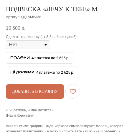
ПОДВЕСКА «ЛЕЧУ К ТЕБЕ» M
Артикул:
QQ-AMWM6
10 500
р.
Сделать гравировку (от 3-5 рабочих дней)
4 платежа по 2 625 р.
4 платежа по 2 625 р.
ДОБАВИТЬ В КОРЗИНУ
«Ты летишь, и мне летится»
АРХИВНЫЙ СЕЙЛ
(Наум Коржавин)
МАНИФЕСТ
Ангел в стиле графики Энди Уорхола символизирует любовь, которая
отменяет гравитацию. Ее можно испытывать к мужчине, к ребенку, к