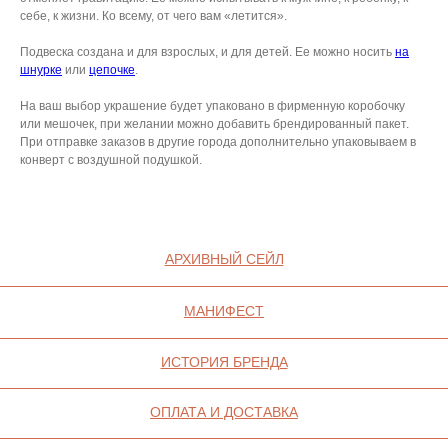
ИСТОРИЯ БРЕНДА
себе, к жизни. Ко всему, от чего вам «летится».
Манифе
ОПЛАТА И ДОСТАВКА
Подвеска создана и для взрослых, и для детей. Ее можно носить
на
Road ma
шнурке
или
цепочке
.
ВОЗВРАТ И ГАРАНТИЯ
Оплата и
На ваш выбор украшение будет упаковано в фирменную коробочку
УХОД
или мешочек, при желании можно добавить брендированный пакет.
Возврат 
При отправке заказов в другие города дополнительно упаковываем в
ОФЕРТА
Уход
конверт с воздушной подушкой.
ВАКАНСИИ
Оферта
КОНТАКТЫ
Ваканси
Контакт
ИП СЕЛИВОХИН М.Ю.
2025 © QARI QRIS
ПОЛИТИКА
КОНФИДЕНЦИАЛЬНОСТИ
СОГЛАСИЕ НА ОБРАБОТКУ ПЕРСОНАЛЬНЫХ
ДАННЫХ
ПОЛИТИКА ИСПОЛЬЗОВАНИЯ ФАЙЛОВ
COOKIE