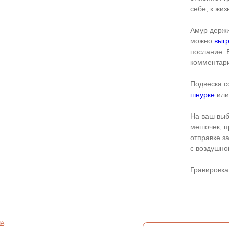
себе, к жиз
Амур держи
можно
выг
послание. 
комментари
Подвеска с
шнурке
ил
На ваш выб
мешочек, п
отправке з
с воздушно
Гравировка
СОНАЛЬНЫХ
ПОДПИСАТЬСЯ
АЙЛОВ COOKIE