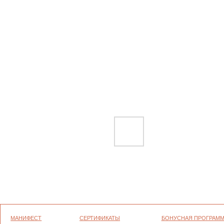
МАНИФЕСТ
СЕРТИФИКАТЫ
БОНУСНАЯ ПРОГРАММА
ГРАВИРОВКА
ОФЕРТА
ПОЛИТИКА
КОНФИДЕНЦИАЛЬНОСТИ
УХОД
ВОЗВРАТ И ГАРАНТИЯ
СОГЛАСИЕ НА ОБРАБОТКУ ПЕР
ДАННЫХ
ОПЛАТА И ДОСТАВКА
ПОЛИТИКА ИСПОЛЬЗОВАНИЯ Ф
ВАКАНСИИ