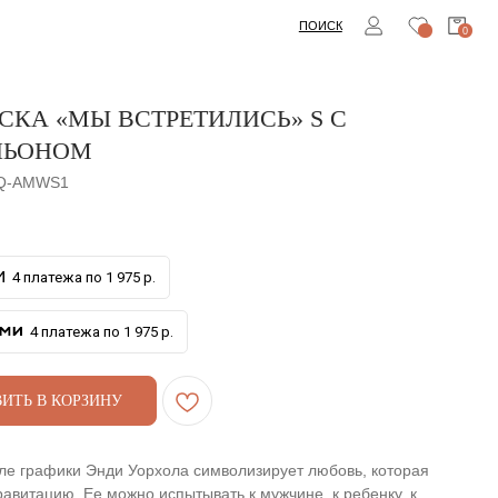
ПОИСК
0
СКА «МЫ ВСТРЕТИЛИСЬ» S С
ЛЬОНОМ
Q-AMWS1
4 платежа по 1 975 р.
4 платежа по 1 975 р.
ИТЬ В КОРЗИНУ
иле графики Энди Уорхола символизирует любовь, которая
равитацию. Ее можно испытывать к мужчине, к ребенку, к