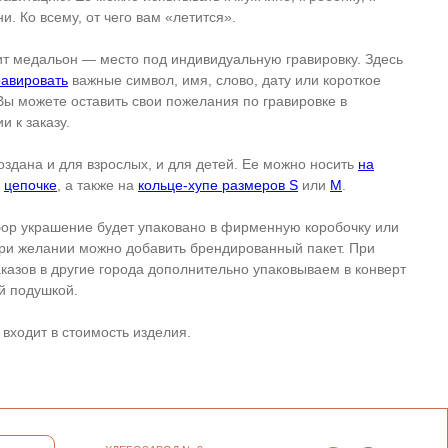
ни. Ко всему, от чего вам «летится».
т медальон — место под индивидуальную гравировку. Здесь
равировать
важные символ, имя, слово, дату или короткое
Вы можете оставить свои пожелания по гравировке в
и к заказу.
оздана и для взрослых, и для детей. Ее можно носить
на
и
цепочке
, а также на
кольце-хупе размеров S
или
М
.
ор украшение будет упаковано в фирменную коробочку или
ри желании можно добавить брендированный пакет. При
аказов в другие города дополнительно упаковываем в конверт
й подушкой.
 входит в стоимость изделия.
ХЛЕБОЗАВОД № 9
НОВОДМИТРОВСКАЯ 1/26
ЕЖЕДНЕВНО 11:00–21:00
ИП СЕЛИВОХИН М.Ю.
ПЕТРОВКА 23/10 С5
2025 © QARI QRIS
ЕЖЕДНЕВНО 12:00–21:00