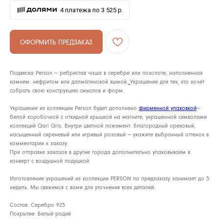
4 платежа по 3 525 р.
ОФОРМИТЬ ПРЕДЗАКАЗ
Подвеска Person — ребристая чаша в серебре или позолоте, наполненная
камнем: нефритом или далматиновой яшмой.
Украшение для тех, кто хочет
собрать свою конструкцию смыслов и форм.
Украшение из коллекции Person будет дополнено
фирменной упаковкой
—
белой коробочкой с откидной крышкой на магните, украшенной символами
коллекций Qari Qris. Внутри цветной ложемент: благородный ореховый,
насыщенный сиреневый или игривый розовый — укажите выбранный оттенок в
комментарии к заказу.
ОФОРМИТЕ ПРЕДЗАКАЗ НА ТОВАР. КАК ТОЛЬКО ОН
При отправке заказов в другие города дополнительно упаковываем в
ПОСТУПИТ В МАГАЗИН, С ВАМИ СВЯЖЕТСЯ МЕНЕДЖЕР
QARI QRIS И ПОМОЖЕТ ОПЛАТИТЬ ЗАКАЗ
конверт с воздушной подушкой.
Изготовление украшений из коллекции PERSON по предзаказу занимает до 5
недель. Мы свяжемся с вами для уточнения всех деталей.
Состав: Серебро 925
+7
Покрытие: Белый родий