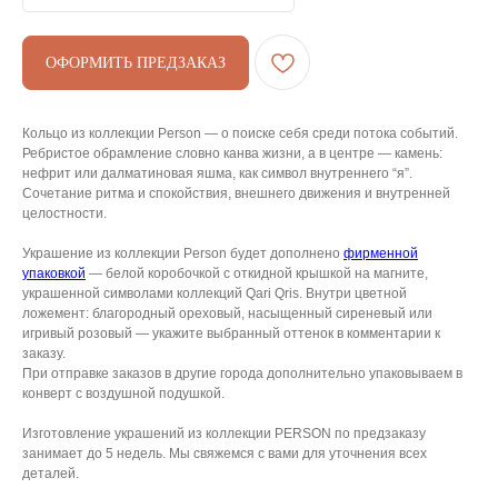
ОФОРМИТЬ ПРЕДЗАКАЗ
Кольцо из коллекции Person — о поиске себя среди потока событий.
Ребристое обрамление словно канва жизни, а в центре — камень:
нефрит или далматиновая яшма, как символ внутреннего “я”.
Сочетание ритма и спокойствия, внешнего движения и внутренней
целостности.
АРХИВНЫЙ СЕЙЛ
Украшение из коллекции Person будет дополнено
фирменной
МАНИФЕСТ
упаковкой
— белой коробочкой с откидной крышкой на магните,
украшенной символами коллекций Qari Qris. Внутри цветной
ИСТОРИЯ БРЕНДА
ложемент: благородный ореховый, насыщенный сиреневый или
игривый розовый — укажите выбранный оттенок в комментарии к
Манифе
ОПЛАТА И ДОСТАВКА
заказу.
Road ma
При отправке заказов в другие города дополнительно упаковываем в
ВОЗВРАТ И ГАРАНТИЯ
конверт с воздушной подушкой.
Оплата и
УХОД
Изготовление украшений из коллекции PERSON по предзаказу
Возврат 
занимает до 5 недель. Мы свяжемся с вами для уточнения всех
ОФЕРТА
Уход
деталей.