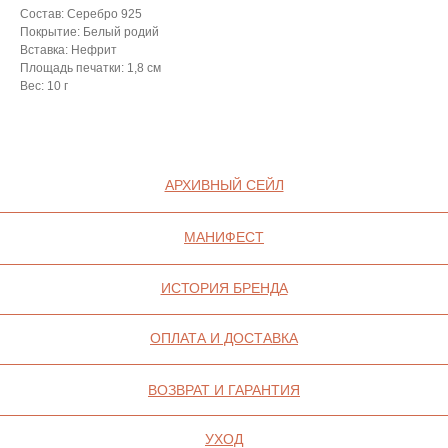
ВАКАНСИИ
Оферта
Состав: Серебро 925
Покрытие: Белый родий
КОНТАКТЫ
Ваканси
Вставка: Нефрит
Площадь печатки: 1,8 см
Контакт
Вес: 10 г
ИП СЕЛИВОХИН М.Ю.
2025 © QARI QRIS
ПОЛИТИКА
КОНФИДЕНЦИАЛЬНОСТИ
СОГЛАСИЕ НА ОБРАБОТКУ ПЕРСОНАЛЬНЫХ
ДАННЫХ
ПОЛИТИКА ИСПОЛЬЗОВАНИЯ ФАЙЛОВ
COOKIE