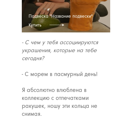
завершившими все прежние
отношения.
Подвеска "Название подвески"
Я верю в то, что такие встречи
Купить
случаются тогда, когда должны.
- С чем у тебя ассоциируются
украшения, которые на тебе
сегодня?
- С морем в пасмурный день!
Я абсолютно влюблена в
коллекцию с отпечатками
ракушек, ношу эти кольца не
снимая.