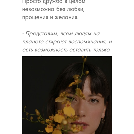
Просто дружба в целом
невозможна без любви,
прощения и желания.
- Представим, всем людям на
планете стирают воспоминания, и
есть возможность оставить только
три события в памяти. Какие
события ты бы выбрала?
- Новый год с семьёй, мне 6 или 7,
все суетятся и наряжают елку
прямо 31 декабря, пахнет
салатами и шампанским, я,
конечно же, знаю, где спрятан
подарок, но не расстраиваю
родителей.