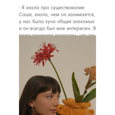
- Я знала про существование
Саши, знала, чем он занимается,
у нас была куча общих знакомых
и он всегда был мне интересен. Я
даже говорила подругам, что это
единственный мужчина в Москве,
с которым я бы с удовольствием
поужинала. Так и получилось,
правда я так нервничала, что
было не до еды :)
На самом деле все могло
сложиться совсем иначе, если бы
мы встретились раньше — мы
познакомились точно в период,
когда оба почувствовали себя
очень свободными,