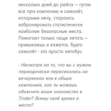
несколько дней до рейса — гуглю
МАНИФЕСТ
все про компанию и самолёт,
ИСТОРИЯ БРЕНДА
которыми лечу, стараюсь
Манифес
ОПЛАТА И ДОСТАВКА
забронировать статистически
Road ma
наиболее безопасные места.
ВОЗВРАТ И ГАРАНТИЯ
Оплата и
Помогает только чаще летать —
УХОД
привыкаешь и кажется, будто
Возврат и
ОФЕРТА
самолёт - это просто автобус.
Уход
ВАКАНСИИ
Оферта
- Несмотря на то, что вы с мужем
Вакансии
КОНТАКТЫ
периодически пересекались на
Контакты
вечеринках или в общих
компаниях, как ты можешь
ИП СЕЛИВОХИН М.Ю.
объяснить ваше знакомство в
2025 © QARI QRIS
Tinder? Всему своё время и
ПОЛИТИКА КОНФИДЕНЦИАЛЬНОСТИ
место?
СОГЛАСИЕ НА ОБРАБОТКУ ПЕРСОНАЛЬНЫХ ДАННЫХ
ПОЛИТИКА ИСПОЛЬЗОВАНИЯ ФАЙЛОВ COOKIE