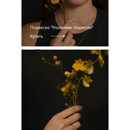
Наше с Сашей 4 свидание, я
влюблена сильнее, чем когда-
либо в жизни, лежу головой у
него на коленях, он говорит, что
Подвеска "Название подвески"
чувствует, будто знает меня всю
Купить
жизнь.
Мне 20, мы с подругой пытаемся
уехать на велосипеде от
огромной тучи, но дождь нас
догоняет, и мы промокаем до
нитки.