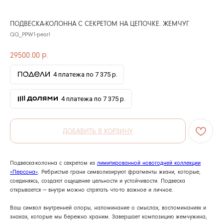
ПОДВЕСКА-КОЛОННА С СЕКРЕТОМ НА ЦЕПОЧКЕ. ЖЕМЧУГ
QQ_PPW1-pearl
р.
29500.00
4 платежа по 7 375 р.
4 платежа по 7 375 р.
ДОБАВИТЬ В КОРЗИНУ
Подвеска-колонна с секретом из
лимитированной новогодней коллекции
«Персона»
. Ребристые грани символизируют фрагменты жизни, которые,
соединяясь, создают ощущение цельности и устойчивости. Подвеска
открывается — внутри можно спрятать что-то важное и личное.
Ваш символ внутренней опоры, напоминание о смыслах, воспоминаниях и
знаках, которые мы бережно храним. Завершает композицию жемчужина,