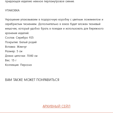
придающая изделию нежное перламутровое сияние.
УПАКОВКА
АРХИВНЫЙ СЕЙЛ
Украшение упаковываем в подарочную коробку с цветным ложементом и
МАНИФЕСТ
серебристым тиснением. Дополнительно в заказ будет вложен тканевый
мешочек, который удобно брать в поездки и использовать для бережного
ИСТОРИЯ БРЕНДА
хранения изделий.
Манифес
Состав: Серебро 925
ОПЛАТА И ДОСТАВКА
Покрытие: Белый родий
Road ma
Вставка: Жемчуг
ВОЗВРАТ И ГАРАНТИЯ
Размер: 5 см
Оплата и
Длина цепочки: 70-80 см
УХОД
Вес: 15 г
Возврат и
Коллекция: Персона
ОФЕРТА
Уход
ВАКАНСИИ
Оферта
ВАМ ТАКЖЕ МОЖЕТ ПОНРАВИТЬСЯ
Вакансии
КОНТАКТЫ
Контакты
ИП СЕЛИВОХИН М.Ю.
2025 © QARI QRIS