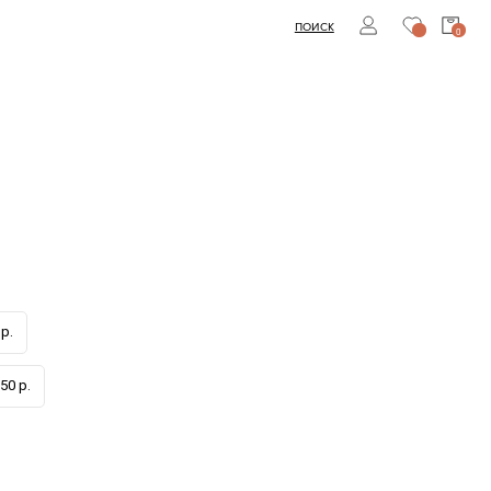
ПОИСК
0
р.
50 р.