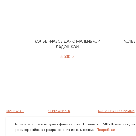
КОЛЬЕ «НАВСЕГДА» С МАЛЕНЬКОЙ
КОЛЬЕ
ЛАДОШКОЙ
МАНИФЕСТ
СЕРТИФИКАТЫ
БОНУСНАЯ ПРОГРАММА
8 500
р.
ГРАВИРОВКА
ОФЕРТА
ПОЛИТИКА КОНФИДЕНЦИАЛЬНОСТ
УХОД
ВОЗВРАТ И ГАРАНТИЯ
СОГЛАСИЕ НА ОБРАБОТКУ ПЕРСОН
ОПЛАТА И ДОСТАВКА
ПОЛИТИКА ИСПОЛЬЗОВАНИЯ ФАЙЛ
ВАКАНСИИ
На этом сайте используются файлы cookie. Нажимая ПРИНЯТЬ или продол
просмотр сайта, вы разрешаете их использование.
Подробнее