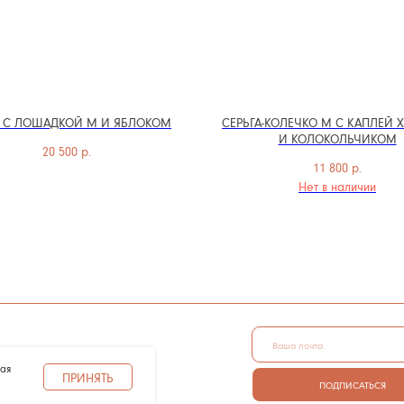
 С ЛОШАДКОЙ M И ЯБЛОКОМ
СЕРЬГА-КОЛЕЧКО M С КАПЛЕЙ 
И КОЛОКОЛЬЧИКОМ
20 500
р.
11 800
р.
Нет в наличии
И
АЛЬНЫХ ДАННЫХ
ПОДПИСАТЬСЯ
ОВ COOKIE
жая
ПРИНЯТЬ