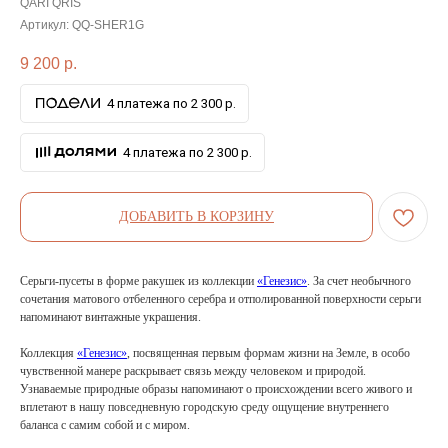
QARI QRIS
Артикул:
QQ-SHER1G
9 200
р.
4 платежа по 2 300 р.
4 платежа по 2 300 р.
ДОБАВИТЬ В КОРЗИНУ
Серьги-пусеты в форме ракушек из коллекции
«Генезис»
. За счет необычного
сочетания матового отбеленного серебра и отполированной поверхности серьги
напоминают винтажные украшения.
Коллекция
«Генезис»
, посвященная первым формам жизни на Земле, в особо
чувственной манере раскрывает связь между человеком и природой.
Узнаваемые природные образы напоминают о происхождении всего живого и
вплетают в нашу повседневную городскую среду ощущение внутреннего
баланса с самим собой и с миром.